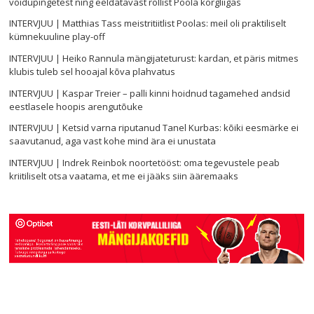
võidupingetest ning eeldatavast rollist Poola kõrgliigas
INTERVJUU | Matthias Tass meistritiitlist Poolas: meil oli praktiliselt
kümnekuuline play-off
INTERVJUU | Heiko Rannula mängijateturust: kardan, et päris mitmes
klubis tuleb sel hooajal kõva plahvatus
INTERVJUU | Kaspar Treier – palli kinni hoidnud tagamehed andsid
eestlasele hoopis arengutõuke
INTERVJUU | Ketsid varna riputanud Tanel Kurbas: kõiki eesmärke ei
saavutanud, aga vast kohe mind ära ei unustata
INTERVJUU | Indrek Reinbok noortetööst: oma tegevustele peab
kriitiliselt otsa vaatama, et me ei jääks siin ääremaaks