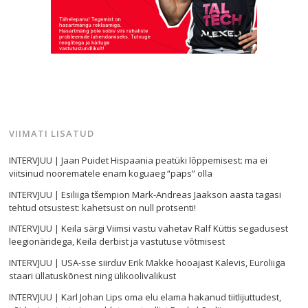
VIIMATI LISATUD
INTERVJUU | Jaan Puidet Hispaania peatüki lõppemisest: ma ei
viitsinud noorematele enam koguaeg “paps” olla
INTERVJUU | Esiliiga tšempion Mark-Andreas Jaakson aasta tagasi
tehtud otsustest: kahetsust on null protsenti!
INTERVJUU | Keila särgi Viimsi vastu vahetav Ralf Küttis segadusest
leegionäridega, Keila derbist ja vastutuse võtmisest
INTERVJUU | USA-sse siirduv Erik Makke hooajast Kalevis, Euroliiga
staari üllatuskõnest ning ülikoolivalikust
INTERVJUU | Karl Johan Lips oma elu elama hakanud tiitlijuttudest,