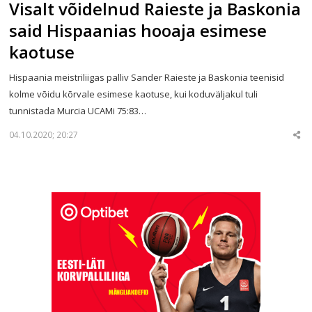
Visalt võidelnud Raieste ja Baskonia
said Hispaanias hooaja esimese
kaotuse
Hispaania meistriliigas palliv Sander Raieste ja Baskonia teenisid
kolme võidu kõrvale esimese kaotuse, kui koduväljakul tuli
tunnistada Murcia UCAMi 75:83…
04.10.2020; 20:27
Sha
thi
po