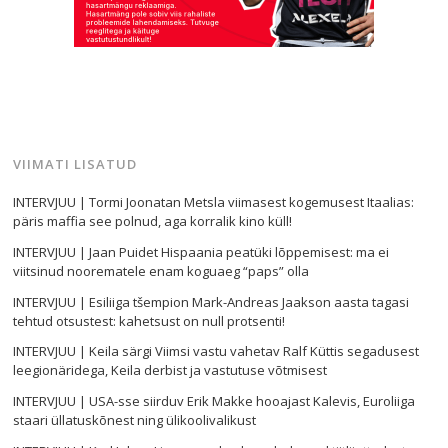
VIIMATI LISATUD
INTERVJUU | Tormi Joonatan Metsla viimasest kogemusest Itaalias:
päris maffia see polnud, aga korralik kino küll!
INTERVJUU | Jaan Puidet Hispaania peatüki lõppemisest: ma ei
viitsinud noorematele enam koguaeg “paps” olla
INTERVJUU | Esiliiga tšempion Mark-Andreas Jaakson aasta tagasi
tehtud otsustest: kahetsust on null protsenti!
INTERVJUU | Keila särgi Viimsi vastu vahetav Ralf Küttis segadusest
leegionäridega, Keila derbist ja vastutuse võtmisest
INTERVJUU | USA-sse siirduv Erik Makke hooajast Kalevis, Euroliiga
staari üllatuskõnest ning ülikoolivalikust