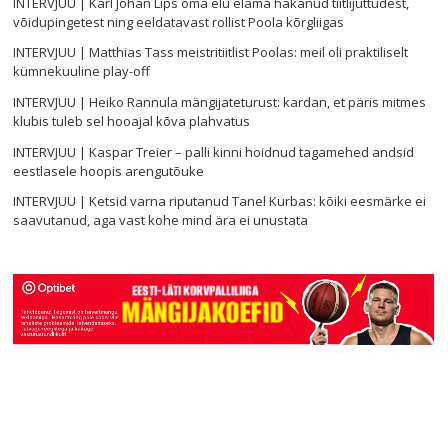
INTERVJUU | Karl Johan Lips oma elu elama hakanud tiitlijuttudest,
võidupingetest ning eeldatavast rollist Poola kõrgliigas
INTERVJUU | Matthias Tass meistritiitlist Poolas: meil oli praktiliselt
kümnekuuline play-off
INTERVJUU | Heiko Rannula mängijateturust: kardan, et päris mitmes
klubis tuleb sel hooajal kõva plahvatus
INTERVJUU | Kaspar Treier – palli kinni hoidnud tagamehed andsid
eestlasele hoopis arengutõuke
INTERVJUU | Ketsid varna riputanud Tanel Kurbas: kõiki eesmärke ei
saavutanud, aga vast kohe mind ära ei unustata