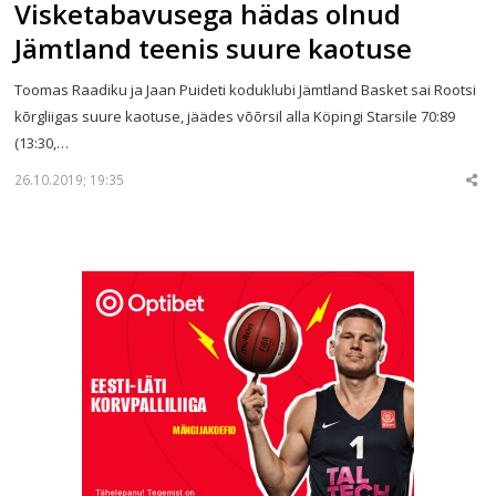
Visketabavusega hädas olnud
Jämtland teenis suure kaotuse
Toomas Raadiku ja Jaan Puideti koduklubi Jämtland Basket sai Rootsi
kõrgliigas suure kaotuse, jäädes võõrsil alla Köpingi Starsile 70:89
(13:30,…
26.10.2019; 19:35
Sha
thi
po