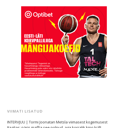
VIIMATI LISATUD
INTERVJUU | Tormi Joonatan Metsla viimasest kogemusest
Itaalias: päris maffia see polnud, aga korralik kino küll!