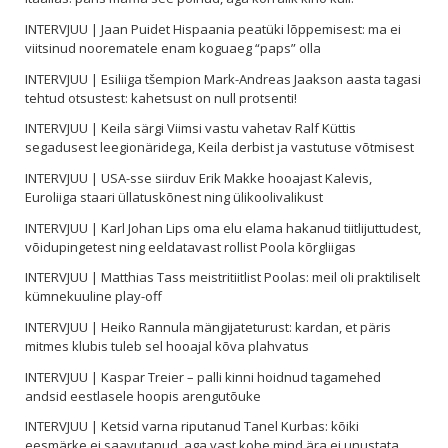
INTERVJUU | Jaan Puidet Hispaania peatüki lõppemisest: ma ei
viitsinud noorematele enam koguaeg “paps” olla
INTERVJUU | Esiliiga tšempion Mark-Andreas Jaakson aasta tagasi
tehtud otsustest: kahetsust on null protsenti!
INTERVJUU | Keila särgi Viimsi vastu vahetav Ralf Küttis
segadusest leegionäridega, Keila derbist ja vastutuse võtmisest
INTERVJUU | USA-sse siirduv Erik Makke hooajast Kalevis,
Euroliiga staari üllatuskõnest ning ülikoolivalikust
INTERVJUU | Karl Johan Lips oma elu elama hakanud tiitlijuttudest,
võidupingetest ning eeldatavast rollist Poola kõrgliigas
INTERVJUU | Matthias Tass meistritiitlist Poolas: meil oli praktiliselt
kümnekuuline play-off
INTERVJUU | Heiko Rannula mängijateturust: kardan, et päris
mitmes klubis tuleb sel hooajal kõva plahvatus
INTERVJUU | Kaspar Treier – palli kinni hoidnud tagamehed
andsid eestlasele hoopis arengutõuke
INTERVJUU | Ketsid varna riputanud Tanel Kurbas: kõiki
eesmärke ei saavutanud, aga vast kohe mind ära ei unustata