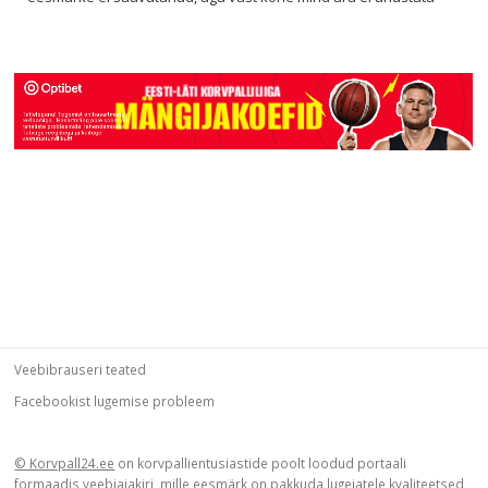
Veebibrauseri teated
Facebookist lugemise probleem
© Korvpall24.ee
on korvpallientusiastide poolt loodud portaali
formaadis veebiajakiri, mille eesmärk on pakkuda lugejatele kvaliteetsed