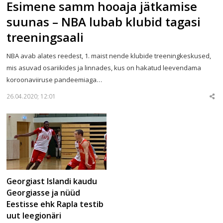
Esimene samm hooaja jätkamise
suunas – NBA lubab klubid tagasi
treeningsaali
NBA avab alates reedest, 1. maist nende klubide treeningkeskused,
mis asuvad osariikides ja linnades, kus on hakatud leevendama
koroonaviiruse pandeemiaga…
26.04.2020; 12:01
Sha
thi
po
Georgiast Islandi kaudu
Georgiasse ja nüüd
Eestisse ehk Rapla testib
uut leegionäri