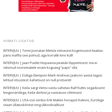
VIIMATI LISATUD
INTERVJUU | Tormi Joonatan Metsla viimasest kogemusest Itaalias:
päris maffia see polnud, aga korralik kino küll!
INTERVJUU | Jaan Puidet Hispaania peatüki lõppemisest: ma ei
viitsinud noorematele enam koguaeg “paps” olla
INTERVJUU | Esiliiga tšempion Mark-Andreas Jaakson aasta tagasi
tehtud otsustest: kahetsust on null protsenti!
INTERVJUU | Keila särgi Viimsi vastu vahetav Ralf Küttis segadusest
leegionäridega, Keila derbist ja vastutuse võtmisest
INTERVJUU | USA-sse siirduv Erik Makke hooajast Kalevis, Euroliiga
staari üllatuskõnest ning ülikoolivalikust