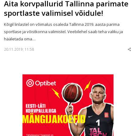
Aita korvpallurid Tallinna parimate
sportlaste valimisel võidule!
Kõigil linlastel on võimalus osaleda Tallinna 2019. aasta parima
sportlase ja võistkonna valimistel. Veebilehel saab teha valiku ja
hääletada oma…
20.11.2019; 11:58
Sha
thi
po