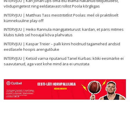
INTERVJUU | Karl Johan Lips oma elu elama hakanud tiitlijuttudest,
võidupingetest ning eeldatavast rollist Poola kõrgliigas
INTERVJUU | Matthias Tass meistritiitlist Poolas: meil oli praktiliselt
kümnekuuline play-off
INTERVJUU | Heiko Rannula mängijateturust: kardan, et päris mitmes
klubis tuleb sel hooajal kõva plahvatus
INTERVJUU | Kaspar Treier – palli kinni hoidnud tagamehed andsid
eestlasele hoopis arengutõuke
INTERVJUU | Ketsid varna riputanud Tanel Kurbas: kõiki eesmärke ei
saavutanud, aga vast kohe mind ära ei unustata