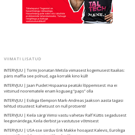
VIIMATI LISATUD
INTERVJUU | Tormi Joonatan Metsla viimasest kogemusest Itaalias:
päris maffia see polnud, aga korralik kino küll!
INTERVJUU | Jaan Puidet Hispaania peatüki lõppemisest: ma ei
viitsinud noorematele enam koguaeg “paps” olla
INTERVJUU | Esiliiga tšempion Mark-Andreas Jaakson aasta tagasi
tehtud otsustest: kahetsust on null protsenti!
INTERVJUU | Keila särgi Viimsi vastu vahetav Ralf Küttis segadusest
leegionäridega, Keila derbist ja vastutuse võtmisest
INTERVJUU | USA-sse siirduv Erik Makke hooajast Kalevis, Euroliiga