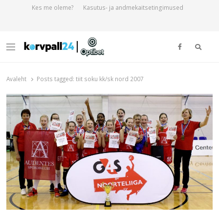
Kes me oleme?
Kasutus- ja andmekaitsetingimused
Otsi
Menu
Korvpall24.ee
Korvpallist pikalt ja põhjalikult!
Avaleht
Posts tagged:
tiit soku kk/sk nord 2007