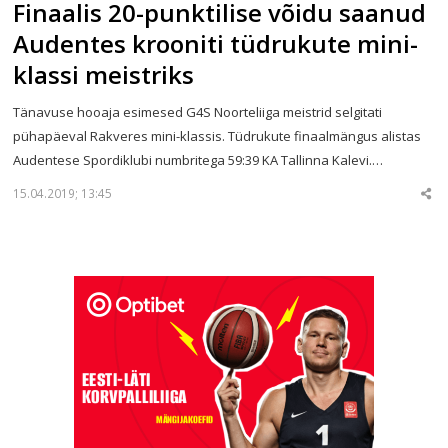
Finaalis 20-punktilise võidu saanud
Audentes krooniti tüdrukute mini-
klassi meistriks
Tänavuse hooaja esimesed G4S Noorteliiga meistrid selgitati
pühapäeval Rakveres mini-klassis. Tüdrukute finaalmängus alistas
Audentese Spordiklubi numbritega 59:39 KA Tallinna Kalevi.…
15.04.2019; 13:45
Sha
thi
po