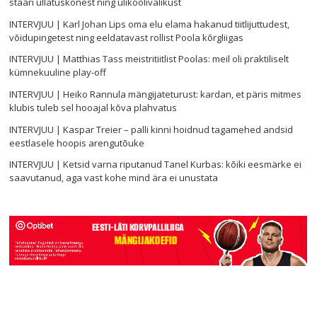
staari üllatuskõnest ning ülikoolivalikust
INTERVJUU | Karl Johan Lips oma elu elama hakanud tiitlijuttudest,
võidupingetest ning eeldatavast rollist Poola kõrgliigas
INTERVJUU | Matthias Tass meistritiitlist Poolas: meil oli praktiliselt
kümnekuuline play-off
INTERVJUU | Heiko Rannula mängijateturust: kardan, et päris mitmes
klubis tuleb sel hooajal kõva plahvatus
INTERVJUU | Kaspar Treier – palli kinni hoidnud tagamehed andsid
eestlasele hoopis arengutõuke
INTERVJUU | Ketsid varna riputanud Tanel Kurbas: kõiki eesmärke ei
saavutanud, aga vast kohe mind ära ei unustata