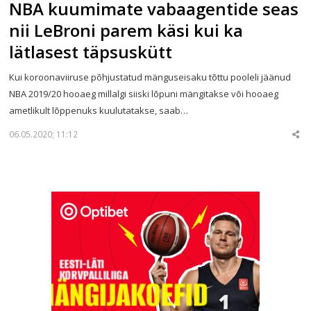
NBA kuumimate vabaagentide seas
nii LeBroni parem käsi kui ka
lätlasest täpsuskütt
Kui koroonaviiruse põhjustatud mänguseisaku tõttu pooleli jäänud
NBA 2019/20 hooaeg millalgi siiski lõpuni mängitakse või hooaeg
ametlikult lõppenuks kuulutatakse, saab…
06.05.2020; 11:12
Sha
thi
po