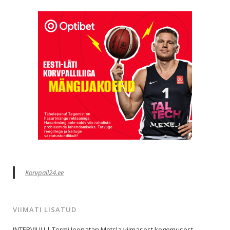
Korvpall24.ee
VIIMATI LISATUD
INTERVJUU | Tormi Joonatan Metsla viimasest kogemusest