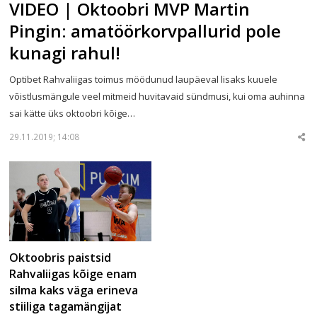
VIDEO | Oktoobri MVP Martin
Pingin: amatöörkorvpallurid pole
kunagi rahul!
Optibet Rahvaliigas toimus möödunud laupäeval lisaks kuuele
võistlusmängule veel mitmeid huvitavaid sündmusi, kui oma auhinna
sai kätte üks oktoobri kõige…
29.11.2019; 14:08
Sha
thi
po
Oktoobris paistsid
Rahvaliigas kõige enam
silma kaks väga erineva
stiiliga tagamängijat