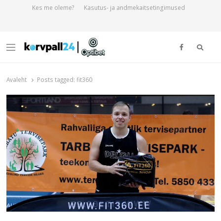
Kes me oleme?
Kasutus- ja andmekaitsetingimused
Otsi
Menu
Korvpall24.ee
Korvpallist pikalt ja põhjalikult!
Avaleht
Posts tagged:
fit360