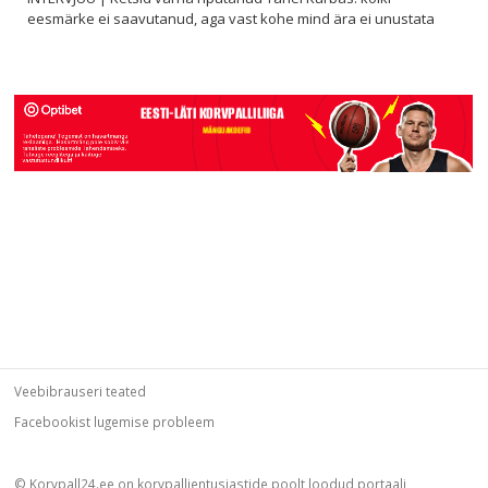
eesmärke ei saavutanud, aga vast kohe mind ära ei unustata
Veebibrauseri teated
Facebookist lugemise probleem
© Korvpall24.ee
on korvpallientusiastide poolt loodud portaali