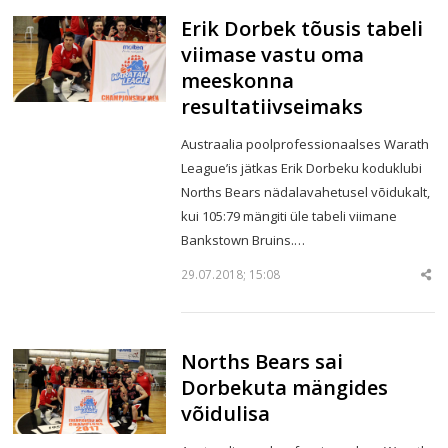
Erik Dorbek tõusis tabeli
viimase vastu oma
meeskonna
resultatiivseimaks
Austraalia poolprofessionaalses Warath
League’is jätkas Erik Dorbeku koduklubi
Norths Bears nädalavahetusel võidukalt,
kui 105:79 mängiti üle tabeli viimane
Bankstown Bruins.…
29.07.2018; 15:08
Sha
thi
po
Norths Bears sai
Dorbekuta mängides
võidulisa