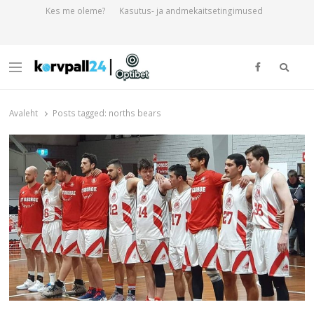
Kes me oleme?
Kasutus- ja andmekaitsetingimused
Otsi
Menu
Korvpall24.ee
Korvpallist pikalt ja põhjalikult!
Avaleht
Posts tagged:
norths bears