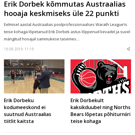
Erik Dorbek kõmmutas Austraalias
hooaja keskmiseks üle 22 punkti
Eelmisel aastal Austraalias poolprofessionaalses Warath League’is
teise kohaga lõpetanud Erik Dorbek astus lõppenud kevadel ja suvel
mängitud hooajal sammukese tasemes…
16.09.2019; 11:19
Sha
thi
po
Erik Dorbekult
Erik Dorbeku
kaksikduubel ning Norths
kodumeeskond ei
Bears lõpetas põhiturniiri
suutnud Austraalias
teise kohaga
tiitlit kaitsta