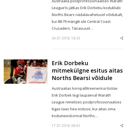
Austraalia poolprofessionaalses Warath
League’is jätkas Erik Dorbeku koduklubi
Norths Bears nädalavahetusel võidukalt,
kui 88:79 mängiti üle Central Coast
Crusaders. Tänavusel…
24.07.2018; 18:33
Sha
thi
po
Erik Dorbeku
mitmekülgne esitus aitas
Norths Bearsi võidule
Austraalias korvpallitreenerina töötav
Erik Dorbek tegi laupäeval Warath
League nimelises poolprofessionaalses
liigas taas hea esituse, kui aitas oma
kodumeeskonnal Norths…
17.07.2018; 08:43
Sha