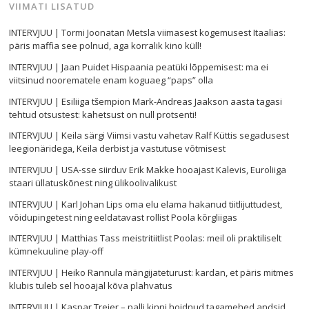
VIIMATI LISATUD
INTERVJUU | Tormi Joonatan Metsla viimasest kogemusest Itaalias:
päris maffia see polnud, aga korralik kino küll!
INTERVJUU | Jaan Puidet Hispaania peatüki lõppemisest: ma ei
viitsinud noorematele enam koguaeg “paps” olla
INTERVJUU | Esiliiga tšempion Mark-Andreas Jaakson aasta tagasi
tehtud otsustest: kahetsust on null protsenti!
INTERVJUU | Keila särgi Viimsi vastu vahetav Ralf Küttis segadusest
leegionäridega, Keila derbist ja vastutuse võtmisest
INTERVJUU | USA-sse siirduv Erik Makke hooajast Kalevis, Euroliiga
staari üllatuskõnest ning ülikoolivalikust
INTERVJUU | Karl Johan Lips oma elu elama hakanud tiitlijuttudest,
võidupingetest ning eeldatavast rollist Poola kõrgliigas
INTERVJUU | Matthias Tass meistritiitlist Poolas: meil oli praktiliselt
kümnekuuline play-off
INTERVJUU | Heiko Rannula mängijateturust: kardan, et päris mitmes
klubis tuleb sel hooajal kõva plahvatus
INTERVJUU | Kaspar Treier – palli kinni hoidnud tagamehed andsid