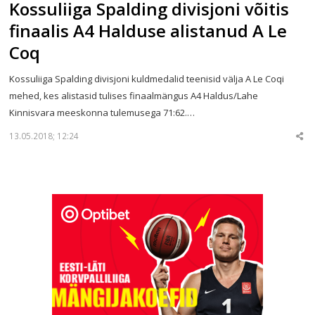
Kossuliiga Spalding divisjoni võitis
finaalis A4 Halduse alistanud A Le
Coq
Kossuliiga Spalding divisjoni kuldmedalid teenisid välja A Le Coqi
mehed, kes alistasid tulises finaalmängus A4 Haldus/Lahe
Kinnisvara meeskonna tulemusega 71:62.…
13.05.2018; 12:24
Sha
thi
po