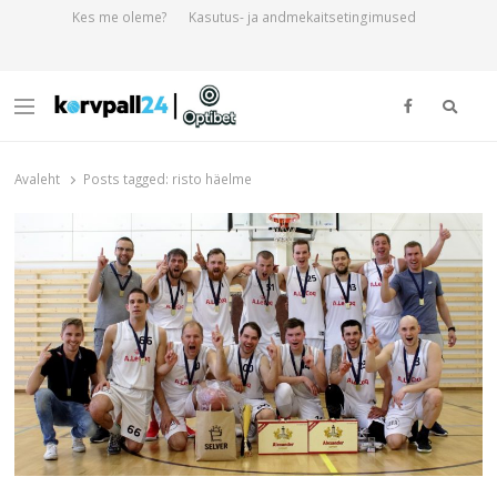
Kes me oleme?
Kasutus- ja andmekaitsetingimused
Otsi
Menu
Korvpall24.ee
Korvpallist pikalt ja põhjalikult!
Avaleht
Posts tagged:
risto häelme