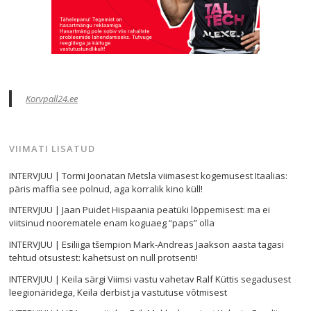
Korvpall24.ee
VIIMATI LISATUD
INTERVJUU | Tormi Joonatan Metsla viimasest kogemusest Itaalias:
päris maffia see polnud, aga korralik kino küll!
INTERVJUU | Jaan Puidet Hispaania peatüki lõppemisest: ma ei
viitsinud noorematele enam koguaeg “paps” olla
INTERVJUU | Esiliiga tšempion Mark-Andreas Jaakson aasta tagasi
tehtud otsustest: kahetsust on null protsenti!
INTERVJUU | Keila särgi Viimsi vastu vahetav Ralf Küttis segadusest
leegionäridega, Keila derbist ja vastutuse võtmisest