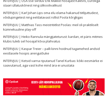
INTERVJUU | USA-sse siirduv Erik Makke hooajast Kalevis, Euroliiga
staari üllatuskõnest ning ülikoolivalikust
INTERVJUU | Karl Johan Lips oma elu elama hakanud tiitlijuttudest,
võidupingetest ning eeldatavast rollist Poola kõrgliigas
INTERVJUU | Matthias Tass meistritiitlist Poolas: meil oli praktiliselt
kümnekuuline play-off
INTERVJUU | Heiko Rannula mängijateturust: kardan, et päris mitmes
klubis tuleb sel hooajal kõva plahvatus
INTERVJUU | Kaspar Treier – palli kinni hoidnud tagamehed andsid
eestlasele hoopis arengutõuke
INTERVJUU | Ketsid varna riputanud Tanel Kurbas: kõiki eesmärke ei
saavutanud, aga vast kohe mind ära ei unustata