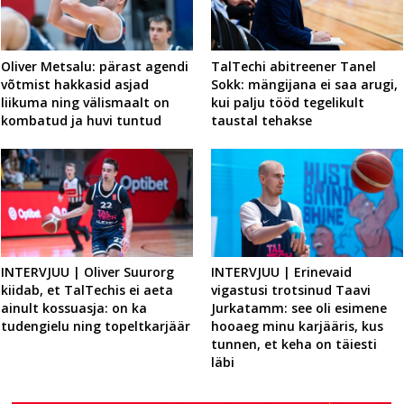
Oliver Metsalu: pärast agendi
TalTechi abitreener Tanel
võtmist hakkasid asjad
Sokk: mängijana ei saa arugi,
liikuma ning välismaalt on
kui palju tööd tegelikult
kombatud ja huvi tuntud
taustal tehakse
INTERVJUU | Oliver Suurorg
INTERVJUU | Erinevaid
kiidab, et TalTechis ei aeta
vigastusi trotsinud Taavi
ainult kossuasja: on ka
Jurkatamm: see oli esimene
tudengielu ning topeltkarjäär
hooaeg minu karjääris, kus
tunnen, et keha on täiesti
läbi