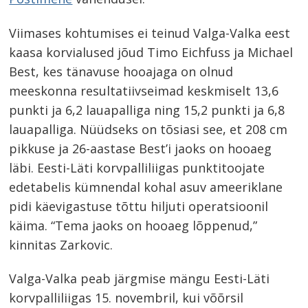
Viimases kohtumises ei teinud Valga-Valka eest
kaasa korvialused jõud Timo Eichfuss ja Michael
Best, kes tänavuse hooajaga on olnud
meeskonna resultatiivseimad keskmiselt 13,6
punkti ja 6,2 lauapalliga ning 15,2 punkti ja 6,8
lauapalliga. Nüüdseks on tõsiasi see, et 208 cm
pikkuse ja 26-aastase Best’i jaoks on hooaeg
läbi. Eesti-Läti korvpalliliigas punktitoojate
edetabelis kümnendal kohal asuv ameeriklane
pidi käevigastuse tõttu hiljuti operatsioonil
käima. “Tema jaoks on hooaeg lõppenud,”
kinnitas Zarkovic.
Valga-Valka peab järgmise mängu Eesti-Läti
korvpalliliigas 15. novembril, kui võõrsil