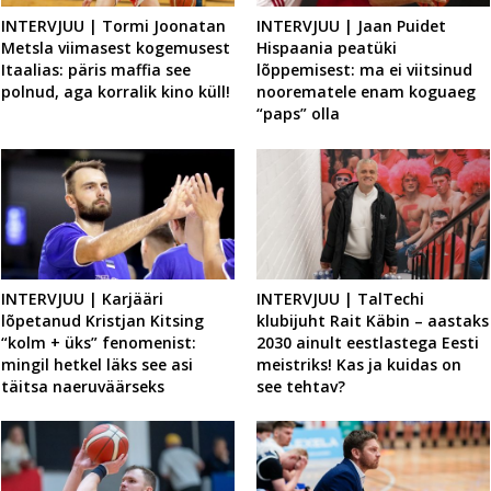
INTERVJUU | Tormi Joonatan
INTERVJUU | Jaan Puidet
Metsla viimasest kogemusest
Hispaania peatüki
Itaalias: päris maffia see
lõppemisest: ma ei viitsinud
polnud, aga korralik kino küll!
noorematele enam koguaeg
“paps” olla
INTERVJUU | Karjääri
INTERVJUU | TalTechi
lõpetanud Kristjan Kitsing
klubijuht Rait Käbin – aastaks
“kolm + üks” fenomenist:
2030 ainult eestlastega Eesti
mingil hetkel läks see asi
meistriks! Kas ja kuidas on
täitsa naeruväärseks
see tehtav?