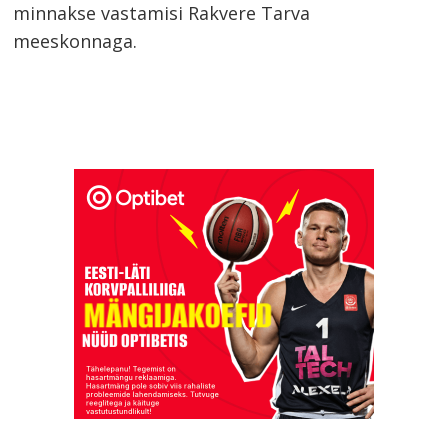
minnakse vastamisi Rakvere Tarva
meeskonnaga.
Navigeerimine
s