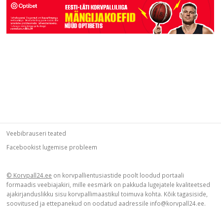
Veebibrauseri teated
Facebookist lugemise probleem
© Korvpall24.ee
on korvpallientusiastide poolt loodud portaali
formaadis veebiajakiri, mille eesmärk on pakkuda lugejatele kvaliteetsed
ajakirjanduslikku sisu korvpallimaastikul toimuva kohta. Kõik tagasiside,
soovitused ja ettepanekud on oodatud aadressile info@korvpall24.ee.