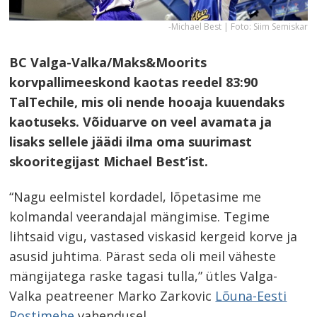
-Michael Best | Foto: Siim Semiskar
BC Valga-Valka/Maks&Moorits
korvpallimeeskond kaotas reedel 83:90
TalTechile, mis oli nende hooaja kuuendaks
kaotuseks. Võiduarve on veel avamata ja
lisaks sellele jäädi ilma oma suurimast
skooritegijast Michael Best’ist.
“Nagu eelmistel kordadel, lõpetasime me
kolmandal veerandajal mängimise. Tegime
lihtsaid vigu, vastased viskasid kergeid korve ja
asusid juhtima. Pärast seda oli meil väheste
mängijatega raske tagasi tulla,” ütles Valga-
Valka peatreener Marko Zarkovic
Lõuna-Eesti
Postimehe
vahendusel.