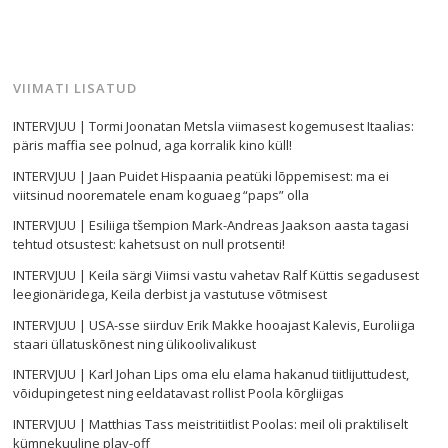
VIIMATI LISATUD
INTERVJUU | Tormi Joonatan Metsla viimasest kogemusest Itaalias:
päris maffia see polnud, aga korralik kino küll!
INTERVJUU | Jaan Puidet Hispaania peatüki lõppemisest: ma ei
viitsinud noorematele enam koguaeg “paps” olla
INTERVJUU | Esiliiga tšempion Mark-Andreas Jaakson aasta tagasi
tehtud otsustest: kahetsust on null protsenti!
INTERVJUU | Keila särgi Viimsi vastu vahetav Ralf Küttis segadusest
leegionäridega, Keila derbist ja vastutuse võtmisest
INTERVJUU | USA-sse siirduv Erik Makke hooajast Kalevis, Euroliiga
staari üllatuskõnest ning ülikoolivalikust
INTERVJUU | Karl Johan Lips oma elu elama hakanud tiitlijuttudest,
võidupingetest ning eeldatavast rollist Poola kõrgliigas
INTERVJUU | Matthias Tass meistritiitlist Poolas: meil oli praktiliselt
kümnekuuline play-off