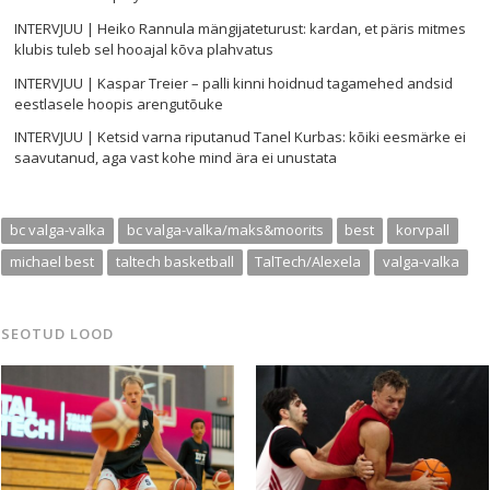
INTERVJUU | Heiko Rannula mängijateturust: kardan, et päris mitmes
klubis tuleb sel hooajal kõva plahvatus
INTERVJUU | Kaspar Treier – palli kinni hoidnud tagamehed andsid
eestlasele hoopis arengutõuke
INTERVJUU | Ketsid varna riputanud Tanel Kurbas: kõiki eesmärke ei
saavutanud, aga vast kohe mind ära ei unustata
bc valga-valka
bc valga-valka/maks&moorits
best
korvpall
michael best
taltech basketball
TalTech/Alexela
valga-valka
SEOTUD LOOD