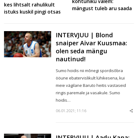
kohtuniku valem:
kes lihtsalt rahulikult
mängust tuleb aru saada
istuks kuskil pingi otsas
INTERVJUU | Blond
snaiper Aivar Kuusmaa:
olen seda mängu
nautinud!
Sumo hoidis nii mõnegi spordisõbra
ööune ebatervislikult lühikesena, kui
meie vägilane Baruto heitis vastaseid
ringis paremale ja vasakule. Sumo
hoidis…
06.01.2021; 11:16
Sha
thi
po
INTERVJUU | Aadu Kana: