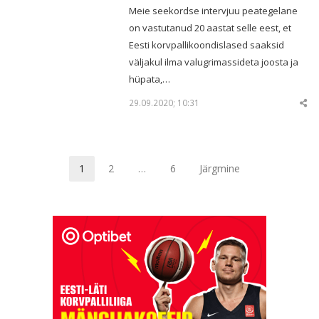
Meie seekordse intervjuu peategelane
on vastutanud 20 aastat selle eest, et
Eesti korvpallikoondislased saaksid
väljakul ilma valugrimassideta joosta ja
hüpata,…
29.09.2020; 10:31
Sha
thi
po
1
2
…
6
Järgmine
Page
Page
Page