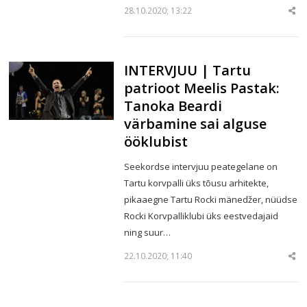
28.10.2020; 13:22
Sha
thi
po
INTERVJUU | Tartu
patrioot Meelis Pastak:
Tanoka Beardi
värbamine sai alguse
ööklubist
Seekordse intervjuu peategelane on
Tartu korvpalli üks tõusu arhitekte,
pikaaegne Tartu Rocki mänedžer, nüüdse
Rocki Korvpalliklubi üks eestvedajaid
ning suur…
22.10.2020; 11:40
Sha
thi
po