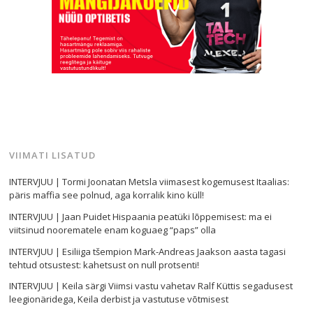
VIIMATI LISATUD
INTERVJUU | Tormi Joonatan Metsla viimasest kogemusest Itaalias:
päris maffia see polnud, aga korralik kino küll!
INTERVJUU | Jaan Puidet Hispaania peatüki lõppemisest: ma ei
viitsinud noorematele enam koguaeg “paps” olla
INTERVJUU | Esiliiga tšempion Mark-Andreas Jaakson aasta tagasi
tehtud otsustest: kahetsust on null protsenti!
INTERVJUU | Keila särgi Viimsi vastu vahetav Ralf Küttis segadusest
leegionäridega, Keila derbist ja vastutuse võtmisest