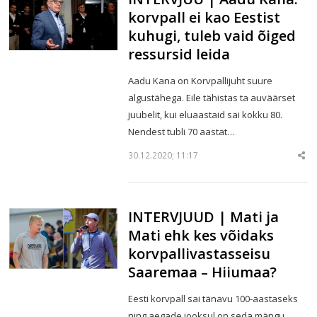
korvpall ei kao Eestist
kuhugi, tuleb vaid õiged
ressursid leida
Aadu Kana on Korvpallijuht suure
algustähega. Eile tähistas ta auväärset
juubelit, kui eluaastaid sai kokku 80.
Nendest tubli 70 aastat…
30.12.2020; 11:17
Sha
thi
po
INTERVJUUD | Mati ja
Mati ehk kes võidaks
korvpallivastasseisu
Saaremaa – Hiiumaa?
Eesti korvpall sai tänavu 100-aastaseks
ning aegade jooksul on seda mängu