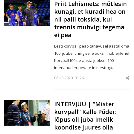
Priit Lehismets: mõtlesin
kunagi, et kuradi hea on
nii palli toksida, kui
trennis muhvigi tegema
ei pea
Eesti korvpall peab tänavusel aastal oma
100. juubelit ning selle auks ilmub erilehel
Korvpall100.ee aasta jooksul 100
intervjuud erinevate inimestega…
08.10.2020; 09:26
Sha
thi
po
INTERVJUU | “Mister
korvpall” Kalle Põder:
lõpus oli juba imelik
koondise juures olla