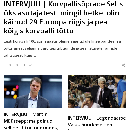
INTERVJUU | Korvpallisõprade Seltsi
üks asutajatest: mingil hetkel olin
käinud 29 Euroopa riigis ja pea
kõigis korvpalli tõttu
Eesti korvpalli 100. sünniaastal oleme saanud üleilmse pandeemia
tõttu järjest selgemalt aru täis tribüünide ja seal istuvate fännide
tähtsusest. Kuigi…
11.03.2021; 15:24
Sha
thi
po
INTERVJUU | Martin
INTERVJUU | Legendaarse
Müürsepp: ma polnud
Valdu Suurkase hea
selline lihtne noormees,