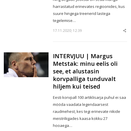
harrastatud erinevates regioonides, kus
suure hingega treenerid lastega
tegelemise…
17.11.2020; 12:39
Sha
thi
po
INTERVJUU | Margus
Metstak: minu eelis oli
see, et alustasin
korvpalliga tunduvalt
hiljem kui teised
Eesti korvpall 100 artiklisarja puhul ei saa
mööda vaadata legendaarsest
raudmehest, kes tegi erinevate riikide
meistriliigades kaasa kokku 27
hooaega…