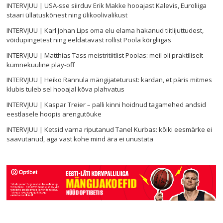
INTERVJUU | USA-sse siirduv Erik Makke hooajast Kalevis, Euroliiga
staari üllatuskõnest ning ülikoolivalikust
INTERVJUU | Karl Johan Lips oma elu elama hakanud tiitlijuttudest,
võidupingetest ning eeldatavast rollist Poola kõrgliigas
INTERVJUU | Matthias Tass meistritiitlist Poolas: meil oli praktiliselt
kümnekuuline play-off
INTERVJUU | Heiko Rannula mängijateturust: kardan, et päris mitmes
klubis tuleb sel hooajal kõva plahvatus
INTERVJUU | Kaspar Treier – palli kinni hoidnud tagamehed andsid
eestlasele hoopis arengutõuke
INTERVJUU | Ketsid varna riputanud Tanel Kurbas: kõiki eesmärke ei
saavutanud, aga vast kohe mind ära ei unustata