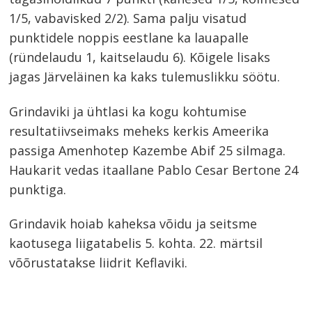
1/5, vabavisked 2/2). Sama palju visatud
punktidele noppis eestlane ka lauapalle
(ründelaudu 1, kaitselaudu 6). Kõigele lisaks
jagas Järveläinen ka kaks tulemuslikku söötu.
Grindaviki ja ühtlasi ka kogu kohtumise
resultatiivseimaks meheks kerkis Ameerika
passiga Amenhotep Kazembe Abif 25 silmaga.
Haukarit vedas itaallane Pablo Cesar Bertone 24
punktiga.
Grindavik hoiab kaheksa võidu ja seitsme
kaotusega liigatabelis 5. kohta. 22. märtsil
võõrustatakse liidrit Keflaviki.