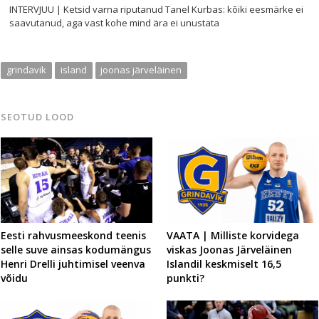
INTERVJUU | Ketsid varna riputanud Tanel Kurbas: kõiki eesmärke ei
saavutanud, aga vast kohe mind ära ei unustata
grindavik
island
joonas järveläinen
SEOTUD LOOD
Eesti rahvusmeeskond teenis
VAATA | Milliste korvidega
selle suve ainsas kodumängus
viskas Joonas Järveläinen
Henri Drelli juhtimisel veenva
Islandil keskmiselt 16,5
võidu
punkti?