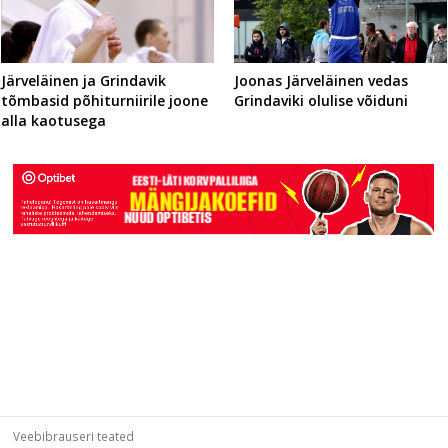
Järveläinen ja Grindavik
Joonas Järveläinen vedas
tõmbasid põhiturniirile joone
Grindaviki olulise võiduni
alla kaotusega
Veebibrauseri teated