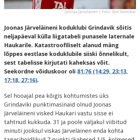
-Joonas Järveläinen | Foto: Siim Semiskar
Joonas Järveläineni koduklubi Grindavik sõitis
neljapäeval külla liigatabeli punasele laternale
Haukarile. Katastroofiliselt alanud mäng
lõppes eestlase koduklubile siiski õnnelikult,
sest tabelisse kirjutati kaheksas võit.
Seekordne võiduskoor oli
81:76 (14:29, 23:13,
17:18, 27:16)
.
Sel hooajal pea kõigis kohtumistes üks
Grindaviki punktimasinaid olnud Joonas
Järveläineni visked Haukari vastu sisse ei
tahtnud kukkuda. 31 ja poole väljakul viibitud
minuti jooksul viskas Järveläinen enda kohta
tagasihoidlikud 7 punkti (kahesed 1/5, kolmesed