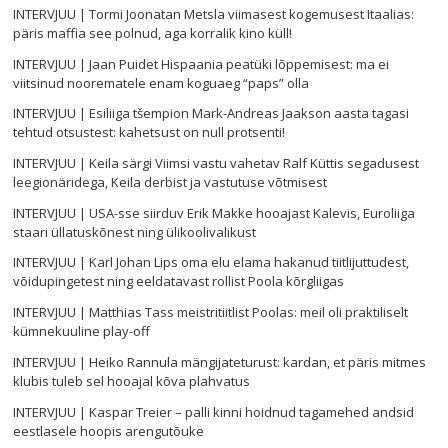
INTERVJUU | Tormi Joonatan Metsla viimasest kogemusest Itaalias:
päris maffia see polnud, aga korralik kino küll!
INTERVJUU | Jaan Puidet Hispaania peatüki lõppemisest: ma ei
viitsinud noorematele enam koguaeg “paps” olla
INTERVJUU | Esiliiga tšempion Mark-Andreas Jaakson aasta tagasi
tehtud otsustest: kahetsust on null protsenti!
INTERVJUU | Keila särgi Viimsi vastu vahetav Ralf Küttis segadusest
leegionäridega, Keila derbist ja vastutuse võtmisest
INTERVJUU | USA-sse siirduv Erik Makke hooajast Kalevis, Euroliiga
staari üllatuskõnest ning ülikoolivalikust
INTERVJUU | Karl Johan Lips oma elu elama hakanud tiitlijuttudest,
võidupingetest ning eeldatavast rollist Poola kõrgliigas
INTERVJUU | Matthias Tass meistritiitlist Poolas: meil oli praktiliselt
kümnekuuline play-off
INTERVJUU | Heiko Rannula mängijateturust: kardan, et päris mitmes
klubis tuleb sel hooajal kõva plahvatus
INTERVJUU | Kaspar Treier – palli kinni hoidnud tagamehed andsid
eestlasele hoopis arengutõuke