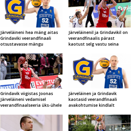
Järveläineni hea mäng aitas
Järveläinenil ja Grindavikil on
Grindaviki veerandfinaali
veerandfinaalis pärast
otsustavasse mängu
kaotust selg vastu seina
Järveläinen ja Grindavik
Grindavik viigistas Joonas
kaotasid veerandfinaali
Järveläineni vedamisel
avakohtumise kindlalt
veerandfinaalseeria üks-ühele