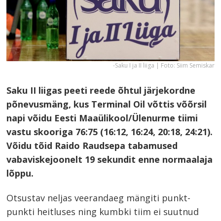
-Saku I ja II liiga | Foto: Siim Semiskar
Saku II liigas peeti reede õhtul järjekordne
põnevusmäng, kus Terminal Oil võttis võõrsil
napi võidu Eesti Maaülikool/Ülenurme tiimi
vastu skooriga 76:75 (16:12, 16:24, 20:18, 24:21).
Võidu tõid Raido Raudsepa tabamused
vabaviskejoonelt 19 sekundit enne normaalaja
lõppu.
Otsustav neljas veerandaeg mängiti punkt-
punkti heitluses ning kumbki tiim ei suutnud