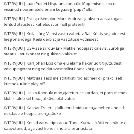
INTERVJUU | Jaan Puidet Hispaania peatüki lõppemisest: ma ei
viitsinud noorematele enam koguaeg “paps” olla
INTERVJUU | Esiliiga tšempion Mark-Andreas Jaakson aasta tagasi
tehtud otsustest: kahetsust on null protsenti!
INTERVJUU | Keila särgi Viimsi vastu vahetav Ralf Küttis segadusest
leegionäridega, Keila derbist ja vastutuse võtmisest
INTERVJUU | USA-sse siirduv Erik Makke hooajast Kalevis, Euroliiga
staari üllatuskõnest ning ülikoolivalikust
INTERVJUU | Karl Johan Lips oma elu elama hakanud tiitlijuttudest,
võidupingetest ning eeldatavast rollist Poola kõrgliigas
INTERVJUU | Matthias Tass meistritiitlist Poolas: meil oli praktiliselt
kümnekuuline play-off
INTERVJUU | Heiko Rannula mängijateturust: kardan, et päris mitmes
klubis tuleb sel hooajal kõva plahvatus
INTERVJUU | Kaspar Treier – palli kinni hoidnud tagamehed andsid
eestlasele hoopis arengutõuke
INTERVJUU | Ketsid varna riputanud Tanel Kurbas: kõiki eesmärke ei
saavutanud, aga vast kohe mind ära ei unustata