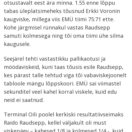
otsustavalt eest ära minna. 1.55 enne lõppu
tabas üleplatsimeheks tõusnud Erkki Voronin
kaugviske, millega viis EMÜ tiimi 75:71 ette.
Kohe järgmisel rünnakul vastas Raudsepp
samuti kolmesega ning tõi oma tiimi ühe silma
kaugusele.
Seejärel tehti vastastikku pallikaotusi ja
möödaviskeid, kuni taas tõusis esile Raudsepp,
kes pärast talle tehtud viga tõi vabaviskejoonelt
tabloole mängu lõppskoori. EMÜ sai viimastel
sekunditel veel kahel korral viskele, kuid edu
neid ei saatnud.
Terminal Oili poolel kerkiski resultatiivseimaks
Raido Raudsepp, kellel väljakult oli must
viskepäev – kahesed 1/8 ja kolmesed 1/4 -, kuid