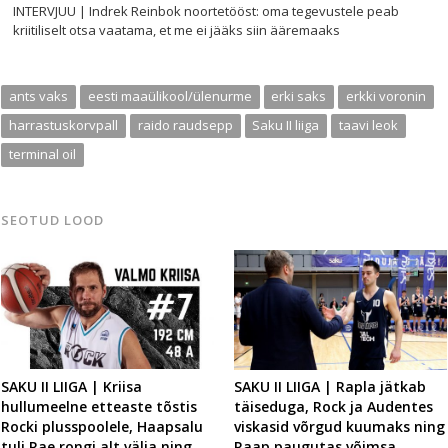
INTERVJUU | Indrek Reinbok noortetööst: oma tegevustele peab
kriitiliselt otsa vaatama, et me ei jääks siin ääremaaks
ants vaks
eesti maaülikool/ülenurme
erki saks
erkki voronin
harrastuskorvpall
raido raudsepp
Saku II liiga
taavi leok
terminal oil
SEOTUD LOOD
SAKU II LIIGA | Kriisa
SAKU II LIIGA | Rapla jätkab
hullumeelne etteaste tõstis
täiseduga, Rock ja Audentes
Rocki plusspoolele, Haapsalu
viskasid võrgud kuumaks ning
tuli Rae rongi alt välja ning
Raap paugutas võimsa