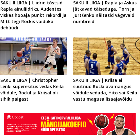
SAKU II LIIGA | Liidrid tõstsid
SAKU II LIIGA | Rapla ja Askus
Rapla ainuliidriks, Audentes
jätkavad täiseduga, Torn ja
viskas hooaja punktirekordi ja
Jurtšenko näitasid vägevaid
Mitt tegi Rockis võiduka
numbreid
debüüdi
SAKU II LIIGA | Christopher
SAKU II LIIGA | Kriisa ei
Lenki superesitus vedas Keila
suutnud Rocki avamängus
võidule, Rockil ja Kriisal oli
võidule vedada, Hito sai Keila
sihik paigast
vastu magusa lisaajavõidu