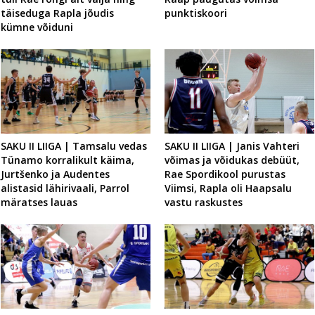
täiseduga Rapla jõudis
punktiskoori
kümne võiduni
SAKU II LIIGA | Tamsalu vedas
SAKU II LIIGA | Janis Vahteri
Tünamo korralikult käima,
võimas ja võidukas debüüt,
Jurtšenko ja Audentes
Rae Spordikool purustas
alistasid lähirivaali, Parrol
Viimsi, Rapla oli Haapsalu
märatses lauas
vastu raskustes