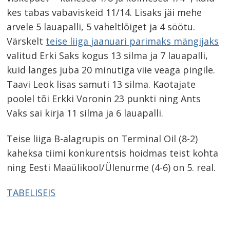
kes tabas vabaviskeid 11/14. Lisaks jäi mehe
arvele 5 lauapalli, 5 vaheltlõiget ja 4 söötu.
Värskelt
teise liiga jaanuari parimaks mängijaks
valitud Erki Saks kogus 13 silma ja 7 lauapalli,
kuid langes juba 20 minutiga viie veaga pingile.
Taavi Leok lisas samuti 13 silma. Kaotajate
poolel tõi Erkki Voronin 23 punkti ning Ants
Vaks sai kirja 11 silma ja 6 lauapalli.
Teise liiga B-alagrupis on Terminal Oil (8-2)
kaheksa tiimi konkurentsis hoidmas teist kohta
ning Eesti Maaülikool/Ülenurme (4-6) on 5. real.
TABELISEIS
Navigeerimine
s