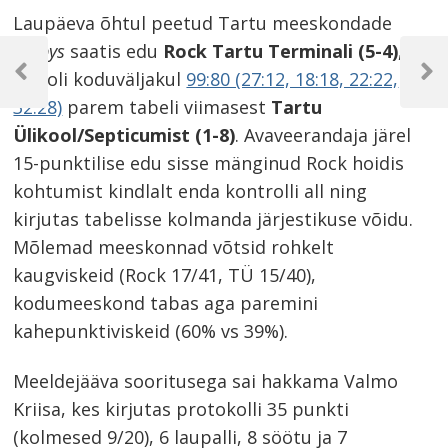
Laupäeva õhtul peetud Tartu meeskondade
Navigeerimine
derbys
saatis edu
Rock Tartu Terminali (5-4)
,
kes oli koduväljakul
99:80 (27:12, 18:18, 22:22,
Previous
Next
Post
Post
32:28)
parem tabeli viimasest
Tartu
Ülikool/Septicumist (1-8)
. Avaveerandaja järel
15-punktilise edu sisse mänginud Rock hoidis
kohtumist kindlalt enda kontrolli all ning
kirjutas tabelisse kolmanda järjestikuse võidu.
Mõlemad meeskonnad võtsid rohkelt
kaugviskeid (Rock 17/41, TÜ 15/40),
kodumeeskond tabas aga paremini
kahepunktiviskeid (60% vs 39%).
Meeldejääva sooritusega sai hakkama Valmo
Kriisa, kes kirjutas protokolli 35 punkti
(kolmesed 9/20), 6 laupalli, 8 söötu ja 7