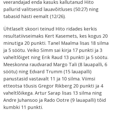
veerandajad enda kasuks kallutanud Hito
pallurid valitsesid lauavõitluses (50:27) ning
tabasid hästi eemalt (12/26).
Ühtlaselt skoori teinud Hito ridades kerkis
resultatiivseimaks Kert Kasemets, kes kogus 20
minutiga 20 punkti. Tanel Maalma lisas 18 silma
ja 5 söötu. Veiko Simm sai kirja 17 punkti ja 3
vaheltlõiget ning Erik Raud 13 punkti ja 5 söötu.
Meeskonna raudvarad Margo Tali (8 lauapalli, 6
söötu) ning Edvard Trumm (15 lauapalli)
panustasid vastavalt 11 ja 10 silma. Viimsi
etteotsa tõusis Gregor Rikberg 20 punkti ja 4
vaheltlõikega. Artur Sarap lisas 13 silma ning
Andre Juhansoo ja Rado Ootre (9 lauapalli) tõid
kumbki 11 punkti.