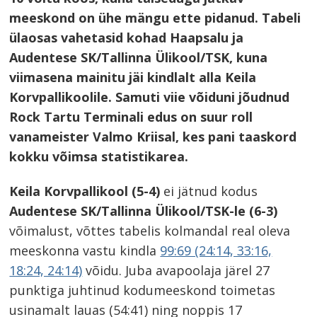
meeskond on ühe mängu ette pidanud. Tabeli
ülaosas vahetasid kohad Haapsalu ja
Audentese SK/Tallinna Ülikool/TSK, kuna
viimasena mainitu jäi kindlalt alla Keila
Korvpallikoolile. Samuti viie võiduni jõudnud
Rock Tartu Terminali edus on suur roll
vanameister Valmo Kriisal, kes pani taaskord
kokku võimsa statistikarea.
Keila Korvpallikool (5-4)
ei jätnud kodus
Audentese SK/Tallinna Ülikool/TSK-le (6-3)
võimalust, võttes tabelis kolmandal real oleva
meeskonna vastu kindla
99:69 (24:14, 33:16,
18:24, 24:14)
võidu. Juba avapoolaja järel 27
punktiga juhtinud kodumeeskond toimetas
usinamalt lauas (54:41) ning noppis 17