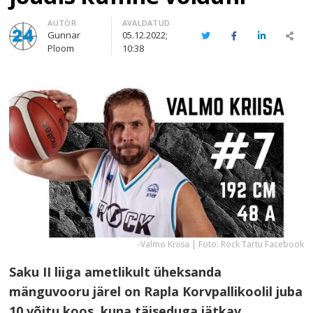
Author
AUTOR
AVALDATUD
Gunnar
05.12.2022;
Twitter
Facebook
LinkedIn
Sha
Ploom
10:38
thi
pos
-Valmo Kriisa | Foto: Rock Tartu Facebook
Saku II liiga ametlikult üheksanda
mänguvooru järel on Rapla Korvpallikoolil juba
10 võitu koos, kuna täiseduga jätkav