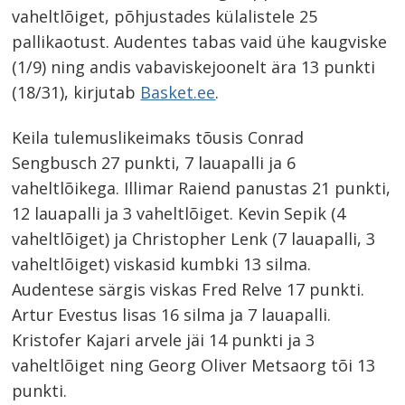
vaheltlõiget, põhjustades külalistele 25
pallikaotust. Audentes tabas vaid ühe kaugviske
(1/9) ning andis vabaviskejoonelt ära 13 punkti
(18/31), kirjutab
Basket.ee
.
Keila tulemuslikeimaks tõusis Conrad
Sengbusch 27 punkti, 7 lauapalli ja 6
vaheltlõikega. Illimar Raiend panustas 21 punkti,
12 lauapalli ja 3 vaheltlõiget. Kevin Sepik (4
vaheltlõiget) ja Christopher Lenk (7 lauapalli, 3
vaheltlõiget) viskasid kumbki 13 silma.
Audentese särgis viskas Fred Relve 17 punkti.
Artur Evestus lisas 16 silma ja 7 lauapalli.
Kristofer Kajari arvele jäi 14 punkti ja 3
vaheltlõiget ning Georg Oliver Metsaorg tõi 13
punkti.