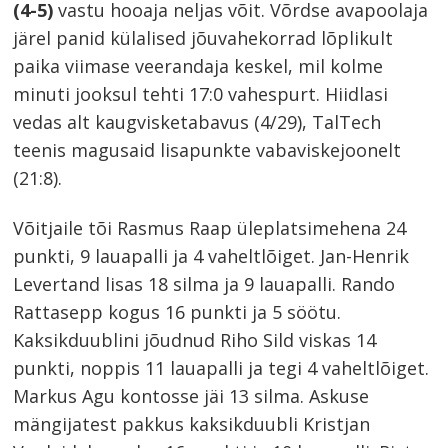
(4-5)
vastu hooaja neljas võit. Võrdse avapoolaja
järel panid külalised jõuvahekorrad lõplikult
paika viimase veerandaja keskel, mil kolme
minuti jooksul tehti 17:0 vahespurt. Hiidlasi
vedas alt kaugvisketabavus (4/29), TalTech
teenis magusaid lisapunkte vabaviskejoonelt
(21:8).
Võitjaile tõi Rasmus Raap üleplatsimehena 24
punkti, 9 lauapalli ja 4 vaheltlõiget. Jan-Henrik
Levertand lisas 18 silma ja 9 lauapalli. Rando
Rattasepp kogus 16 punkti ja 5 söötu.
Kaksikduublini jõudnud Riho Sild viskas 14
punkti, noppis 11 lauapalli ja tegi 4 vaheltlõiget.
Markus Agu kontosse jäi 13 silma. Askuse
mängijatest pakkus kaksikduubli Kristjan