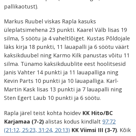
pallikaotust).
Markus Ruubel viskas Rapla kasuks
üleplatsimehena 23 punkti. Kaarel Välb lisas 19
silma, 5 söötu ja 4 vaheltlõiget. Kustas Põldojale
läks kirja 18 punkti, 11 lauapalli ja 6 söötu väärt
kaksikduubel ning Karmo Kilk panustas võitu 11
silma. Tünamo kaksikduublite eest hoolitsesid
Janis Vahter 14 punkti ja 11 lauapalliga ning
Kevin Parts 10 punkti ja 10 lauapalliga. Karl-
Martin Kask lisas 13 punkti ja 7 lauapalli ning
Sten Egert Laub 10 punkti ja 6 söötu.
Rapla järel teist kohta hoidev
KK Hito/BC
Karjamaa (7-2)
alistas kodus kindlalt
97:72
(21:12, 25:23, 31:24, 20:13)
KK Viimsi III (3-7)
. Kõik