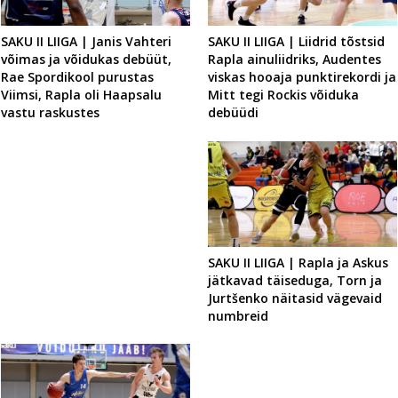
SAKU II LIIGA | Liidrid tõstsid
SAKU II LIIGA | Janis Vahteri
Rapla ainuliidriks, Audentes
võimas ja võidukas debüüt,
viskas hooaja punktirekordi ja
Rae Spordikool purustas
Mitt tegi Rockis võiduka
Viimsi, Rapla oli Haapsalu
debüüdi
vastu raskustes
SAKU II LIIGA | Rapla ja Askus
jätkavad täiseduga, Torn ja
Jurtšenko näitasid vägevaid
numbreid