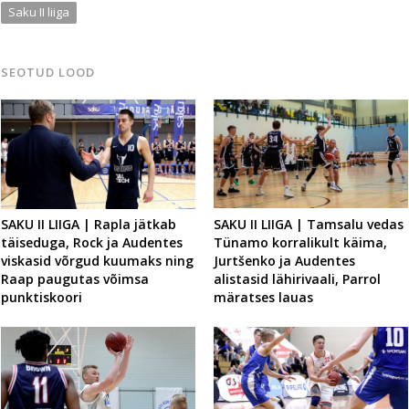
Saku II liiga
SEOTUD LOOD
SAKU II LIIGA | Tamsalu vedas
SAKU II LIIGA | Rapla jätkab
Tünamo korralikult käima,
täiseduga, Rock ja Audentes
Jurtšenko ja Audentes
viskasid võrgud kuumaks ning
alistasid lähirivaali, Parrol
Raap paugutas võimsa
märatses lauas
punktiskoori