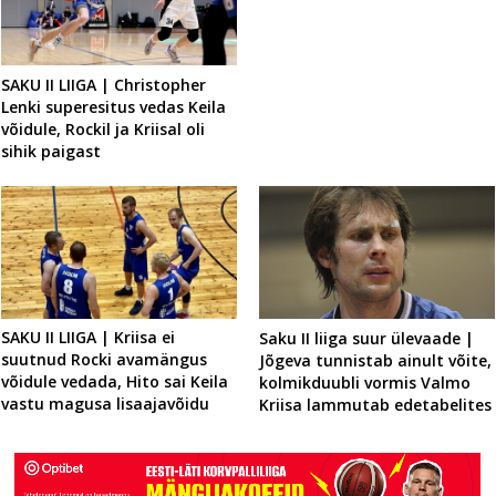
SAKU II LIIGA | Christopher
Lenki superesitus vedas Keila
võidule, Rockil ja Kriisal oli
sihik paigast
SAKU II LIIGA | Kriisa ei
Saku II liiga suur ülevaade |
suutnud Rocki avamängus
Jõgeva tunnistab ainult võite,
võidule vedada, Hito sai Keila
kolmikduubli vormis Valmo
vastu magusa lisaajavõidu
Kriisa lammutab edetabelites