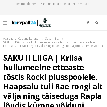
Kes me oleme?
Kasutus- ja andmekaitsetingimused
Otsi
Menu
Korvpall24.ee
Korvpallist pikalt ja põhjalikult!
Avaleht
Kodune korvpall
Saku II liiga
SAKU II LIIGA | Kriisa hullumeelne etteaste tõstis Rocki plusspoolele,
Haapsalu tuli Rae rongi alt välja ning täiseduga Rapla jõudis kümne võiduni
SAKU II LIIGA | Kriisa
hullumeelne etteaste
tõstis Rocki plusspoolele,
Haapsalu tuli Rae rongi alt
välja ning täiseduga Rapla
jõudis kümne võiduni