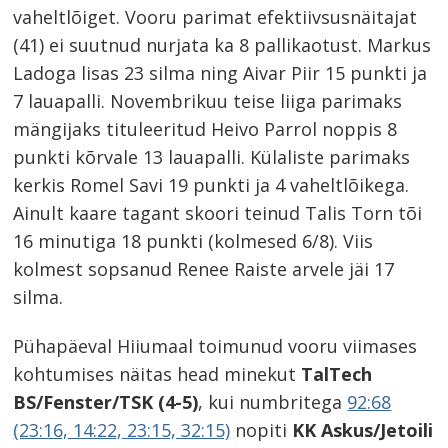
vaheltlõiget. Vooru parimat efektiivsusnäitajat
(41) ei suutnud nurjata ka 8 pallikaotust. Markus
Ladoga lisas 23 silma ning Aivar Piir 15 punkti ja
7 lauapalli. Novembrikuu teise liiga parimaks
mängijaks tituleeritud Heivo Parrol noppis 8
punkti kõrvale 13 lauapalli. Külaliste parimaks
kerkis Romel Savi 19 punkti ja 4 vaheltlõikega.
Ainult kaare tagant skoori teinud Talis Torn tõi
16 minutiga 18 punkti (kolmesed 6/8). Viis
kolmest sopsanud Renee Raiste arvele jäi 17
silma.
Pühapäeval Hiiumaal toimunud vooru viimases
kohtumises näitas head minekut
TalTech
BS/Fenster/TSK (4-5)
, kui numbritega
92:68
(23:16, 14:22, 23:15, 32:15)
nopiti
KK Askus/Jetoili