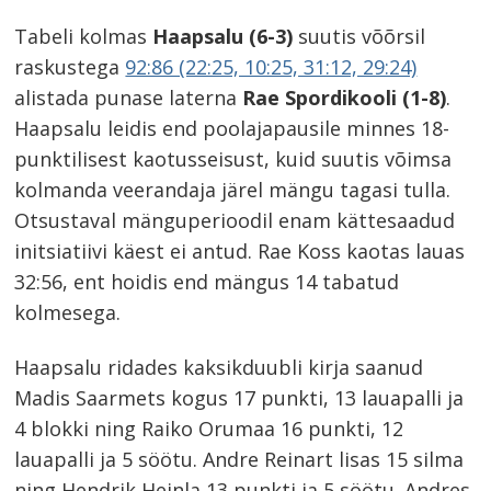
Tabeli kolmas
Haapsalu (6-3)
suutis võõrsil
raskustega
92:86 (22:25, 10:25, 31:12, 29:24)
alistada punase laterna
Rae Spordikooli (1-8)
.
Haapsalu leidis end poolajapausile minnes 18-
punktilisest kaotusseisust, kuid suutis võimsa
kolmanda veerandaja järel mängu tagasi tulla.
Otsustaval mänguperioodil enam kättesaadud
initsiatiivi käest ei antud. Rae Koss kaotas lauas
32:56, ent hoidis end mängus 14 tabatud
kolmesega.
Haapsalu ridades kaksikduubli kirja saanud
Madis Saarmets kogus 17 punkti, 13 lauapalli ja
4 blokki ning Raiko Orumaa 16 punkti, 12
lauapalli ja 5 söötu. Andre Reinart lisas 15 silma
ning Hendrik Heinla 13 punkti ja 5 söötu. Andres