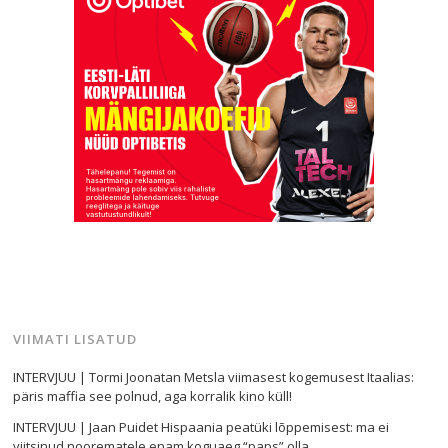
VIIMATI LISATUD
INTERVJUU | Tormi Joonatan Metsla viimasest kogemusest Itaalias:
päris maffia see polnud, aga korralik kino küll!
INTERVJUU | Jaan Puidet Hispaania peatüki lõppemisest: ma ei
viitsinud noorematele enam koguaeg “paps” olla