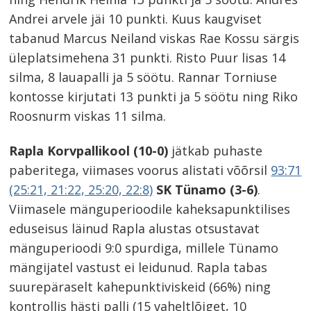
Andrei arvele jäi 10 punkti. Kuus kaugviset
tabanud Marcus Neiland viskas Rae Kossu särgis
üleplatsimehena 31 punkti. Risto Puur lisas 14
silma, 8 lauapalli ja 5 söötu. Rannar Torniuse
kontosse kirjutati 13 punkti ja 5 söötu ning Riko
Roosnurm viskas 11 silma.
Rapla Korvpallikool (10-0)
jätkab puhaste
paberitega, viimases voorus alistati võõrsil
93:71
(25:21, 21:22, 25:20, 22:8)
SK Tünamo (3-6)
.
Viimasele mänguperioodile kaheksapunktilises
eduseisus läinud Rapla alustas otsustavat
mänguperioodi 9:0 spurdiga, millele Tünamo
mängijatel vastust ei leidunud. Rapla tabas
suurepäraselt kahepunktiviskeid (66%) ning
kontrollis hästi palli (15 vaheltlõiget, 10