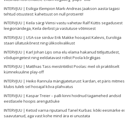
INTERVJUU | Esiliiga tšempion Mark-Andreas Jaakson aasta tagasi
tehtud otsustest: kahetsust on null protsenti!
INTERVJUU | Keila särgi Viimsi vastu vahetav Ralf Küttis segadusest
leegionäridega, Keila derbist ja vastutuse võtmisest
INTERVJUU | USA-sse siirduv Erik Makke hooajast Kalevis, Euroliiga
staari üllatuskõnest ning ülikoolivalikust
INTERVJUU | Karl Johan Lips oma elu elama hakanud tiitlijuttudest,
võidupingetest ning eeldatavast rollist Poola kõrgliigas
INTERVJUU | Matthias Tass meistritiitlist Poolas: meil oli praktiliselt
kümnekuuline play-off
INTERVJUU | Heiko Rannula mängijateturust: kardan, et päris mitmes
klubis tuleb sel hooajal kõva plahvatus
INTERVJUU | Kaspar Treier – palli kinni hoidnud tagamehed andsid
eestlasele hoopis arengutõuke
INTERVJUU | Ketsid varna riputanud Tanel Kurbas: kõiki eesmärke ei
saavutanud, aga vast kohe mind ära ei unustata