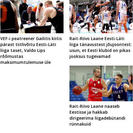
VEF-i peatreener Gailitis kiitis
Rait-Riivo Laane Eesti-Läti
pärast tiitlivõitu Eesti-Läti
liiga tänavustest jõujoontest:
liiga taset, Valdo Lips
usun, et Eesti klubid on pikas
rõõmustas
jooksus tugevamad
maksimumtulemuse üle
Rait-Riivo Laane naaseb
Eestisse ja hakkab
dirigeerima liigadebütandi
rünnakuid