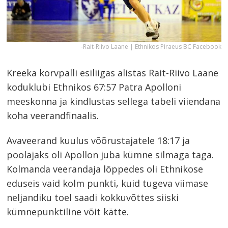
-Rait-Riivo Laane | Ethnikos Piraeus BC Facebook
Kreeka korvpalli esiliigas alistas Rait-Riivo Laane
koduklubi Ethnikos 67:57 Patra Apolloni
meeskonna ja kindlustas sellega tabeli viiendana
koha veerandfinaalis.
Avaveerand kuulus võõrustajatele 18:17 ja
poolajaks oli Apollon juba kümne silmaga taga.
Kolmanda veerandaja lõppedes oli Ethnikose
eduseis vaid kolm punkti, kuid tugeva viimase
neljandiku toel saadi kokkuvõttes siiski
kümnepunktiline võit kätte.