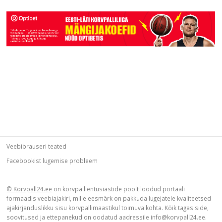
Veebibrauseri teated
Facebookist lugemise probleem
© Korvpall24.ee
on korvpallientusiastide poolt loodud portaali
formaadis veebiajakiri, mille eesmärk on pakkuda lugejatele kvaliteetsed
ajakirjanduslikku sisu korvpallimaastikul toimuva kohta. Kõik tagasiside,
soovitused ja ettepanekud on oodatud aadressile info@korvpall24.ee.