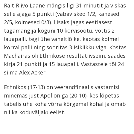
Rait-Riivo Laane mängis ligi 31 minutit ja viskas
selle ajaga 5 punkti (vabavisked 1/2, kahesed
2/5, kolmesed 0/3). Lisaks jagas eestlasest
tagamängija koguni 10 korvisöötu, võttis 2
lauapalli, tegi ühe vaheltlõike, kaotas kolmel
korral palli ning sooritas 3 isiklikku viga. Kostas
Machairas oli Ethnikose resultatiivseim, saades
kirja 21 punkti ja 15 lauapalli. Vastastele tõi 24
silma Alex Acker.
Ethnikos (17-13) on veerandfinaalis vastamisi
minemas just Apolloniga (20-10), kes lõpetas
tabelis ühe koha võrra kõrgemal kohal ja omab
nii ka koduväljakueelist.