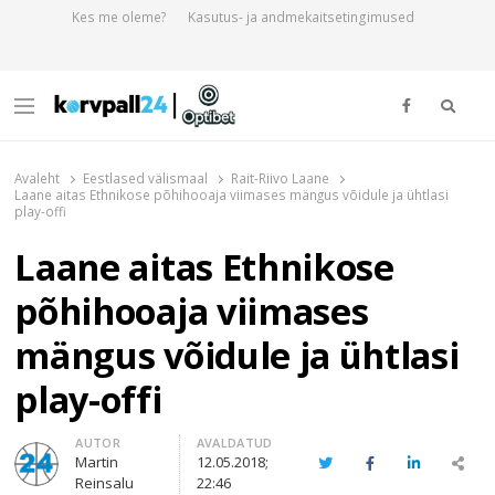
Kes me oleme?
Kasutus- ja andmekaitsetingimused
Otsi
Menu
Korvpall24.ee
Korvpallist pikalt ja põhjalikult!
Avaleht
Eestlased välismaal
Rait-Riivo Laane
Laane aitas Ethnikose põhihooaja viimases mängus võidule ja ühtlasi
play-offi
Laane aitas Ethnikose
põhihooaja viimases
mängus võidule ja ühtlasi
play-offi
Author
AUTOR
AVALDATUD
Martin
12.05.2018;
Twitter
Facebook
LinkedIn
Sha
Reinsalu
22:46
thi