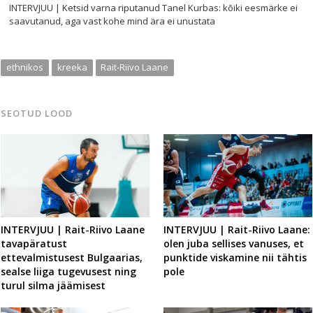
INTERVJUU | Ketsid varna riputanud Tanel Kurbas: kõiki eesmärke ei
saavutanud, aga vast kohe mind ära ei unustata
ethnikos
kreeka
Rait-Riivo Laane
SEOTUD LOOD
INTERVJUU | Rait-Riivo Laane
INTERVJUU | Rait-Riivo Laane:
tavapäratust
olen juba sellises vanuses, et
ettevalmistusest Bulgaarias,
punktide viskamine nii tähtis
sealse liiga tugevusest ning
pole
turul silma jäämisest