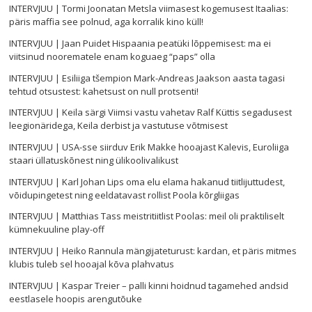
INTERVJUU | Tormi Joonatan Metsla viimasest kogemusest Itaalias:
päris maffia see polnud, aga korralik kino küll!
INTERVJUU | Jaan Puidet Hispaania peatüki lõppemisest: ma ei
viitsinud noorematele enam koguaeg “paps” olla
INTERVJUU | Esiliiga tšempion Mark-Andreas Jaakson aasta tagasi
tehtud otsustest: kahetsust on null protsenti!
INTERVJUU | Keila särgi Viimsi vastu vahetav Ralf Küttis segadusest
leegionäridega, Keila derbist ja vastutuse võtmisest
INTERVJUU | USA-sse siirduv Erik Makke hooajast Kalevis, Euroliiga
staari üllatuskõnest ning ülikoolivalikust
INTERVJUU | Karl Johan Lips oma elu elama hakanud tiitlijuttudest,
võidupingetest ning eeldatavast rollist Poola kõrgliigas
INTERVJUU | Matthias Tass meistritiitlist Poolas: meil oli praktiliselt
kümnekuuline play-off
INTERVJUU | Heiko Rannula mängijateturust: kardan, et päris mitmes
klubis tuleb sel hooajal kõva plahvatus
INTERVJUU | Kaspar Treier – palli kinni hoidnud tagamehed andsid
eestlasele hoopis arengutõuke