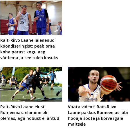
Rait-Riivo Laane laienenud
koondiseringist: peab oma
koha pärast kogu aeg
võitlema ja see tuleb kasuks
Rait-Riivo Laane elust
Vaata videot! Rait-Riivo
Rumeenias: elamine oli
Laane pakkus Rumeenias läbi
olemas, aga hobust ei antud
hooaja sööte ja korve igale
maitsele