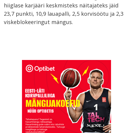
hiiglase karjääri keskmisteks näitajateks jäid
23,7 punkti, 10,9 lauapalli, 2,5 korvisöötu ja 2,3
viskeblokeeringut mängus.
Navigeerimine
s