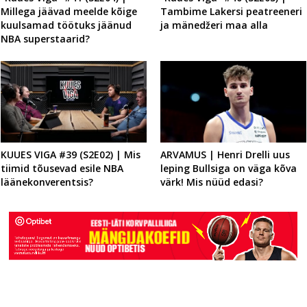
Millega jäävad meelde kõige
Tambime Lakersi peatreeneri
kuulsamad töötuks jäänud
ja mänedžeri maa alla
NBA superstaarid?
KUUES VIGA #39 (S2E02) | Mis
ARVAMUS | Henri Drelli uus
tiimid tõusevad esile NBA
leping Bullsiga on väga kõva
läänekonverentsis?
värk! Mis nüüd edasi?