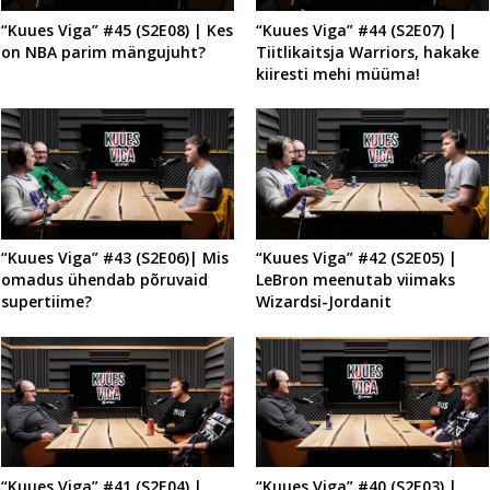
“Kuues Viga” #45 (S2E08) | Kes
“Kuues Viga” #44 (S2E07) |
on NBA parim mängujuht?
Tiitlikaitsja Warriors, hakake
kiiresti mehi müüma!
“Kuues Viga” #43 (S2E06)| Mis
“Kuues Viga” #42 (S2E05) |
omadus ühendab põruvaid
LeBron meenutab viimaks
supertiime?
Wizardsi-Jordanit
“Kuues Viga” #41 (S2E04) |
“Kuues Viga” #40 (S2E03) |