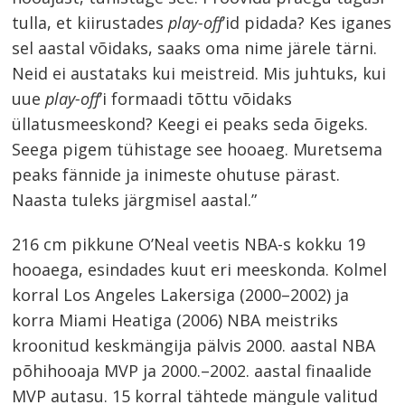
tulla, et kiirustades
play-off
’id pidada? Kes iganes
sel aastal võidaks, saaks oma nime järele tärni.
Neid ei austataks kui meistreid. Mis juhtuks, kui
uue
play-off
’i formaadi tõttu võidaks
üllatusmeeskond? Keegi ei peaks seda õigeks.
Seega pigem tühistage see hooaeg. Muretsema
peaks fännide ja inimeste ohutuse pärast.
Naasta tuleks järgmisel aastal.”
216 cm pikkune O’Neal veetis NBA-s kokku 19
hooaega, esindades kuut eri meeskonda. Kolmel
korral Los Angeles Lakersiga (2000–2002) ja
korra Miami Heatiga (2006) NBA meistriks
kroonitud keskmängija pälvis 2000. aastal NBA
põhihooaja MVP ja 2000.–2002. aastal finaalide
MVP autasu. 15 korral tähtede mängule valitud