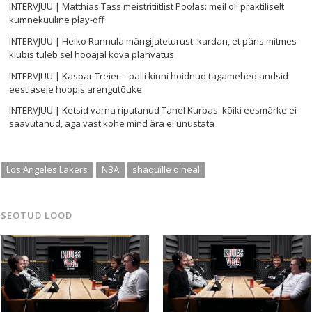
INTERVJUU | Matthias Tass meistritiitlist Poolas: meil oli praktiliselt
kümnekuuline play-off
INTERVJUU | Heiko Rannula mängijateturust: kardan, et päris mitmes
klubis tuleb sel hooajal kõva plahvatus
INTERVJUU | Kaspar Treier – palli kinni hoidnud tagamehed andsid
eestlasele hoopis arengutõuke
INTERVJUU | Ketsid varna riputanud Tanel Kurbas: kõiki eesmärke ei
saavutanud, aga vast kohe mind ära ei unustata
Los Angeles Lakers
NBA
shaquille o'neal
SEOTUD LOOD