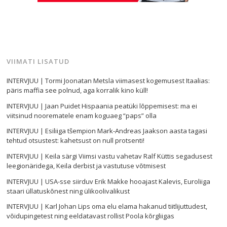
VIIMATI LISATUD
INTERVJUU | Tormi Joonatan Metsla viimasest kogemusest Itaalias:
päris maffia see polnud, aga korralik kino küll!
INTERVJUU | Jaan Puidet Hispaania peatüki lõppemisest: ma ei
viitsinud noorematele enam koguaeg “paps” olla
INTERVJUU | Esiliiga tšempion Mark-Andreas Jaakson aasta tagasi
tehtud otsustest: kahetsust on null protsenti!
INTERVJUU | Keila särgi Viimsi vastu vahetav Ralf Küttis segadusest
leegionäridega, Keila derbist ja vastutuse võtmisest
INTERVJUU | USA-sse siirduv Erik Makke hooajast Kalevis, Euroliiga
staari üllatuskõnest ning ülikoolivalikust
INTERVJUU | Karl Johan Lips oma elu elama hakanud tiitlijuttudest,
võidupingetest ning eeldatavast rollist Poola kõrgliigas