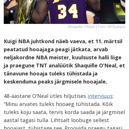
-Shaquille O’Neal | Foto: AP/Scanpix
Kuigi NBA juhtkond näeb vaeva, et 11. märtsil
peatatud hooajaga peagi jätkata, arvab
neljakordne NBA meister, kuulsuste halli liige
ja praegune TNT analüütik Shaquille O’Neal, et
tänavune hooaja tuleks tühistada ja
keskenduma peaks järgmisele hooajale.
48-aastane O’Neal ütles hiljutises
intervjuus
:
“Minu arvates tuleks hooaeg tühistada. Kõik
tuleks koju saata, tervis korda saada ja järgmisel
aastal tagasi tulla. Lihtsalt loobuge sellest
hooajast, tühistage see. Proovida praegu tagasi