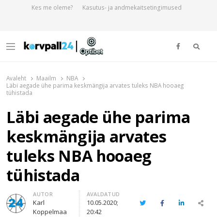
Kes me oleme?
Kasutus- ja andmekaitsetingimused
Otsi
Menu
Korvpall24.ee
Korvpallist pikalt ja põhjalikult!
Avaleht
Maailm
NBA
Läbi aegade ühe parima keskmängija arvates tuleks NBA hooaeg
tühistada
Läbi aegade ühe parima
keskmängija arvates
tuleks NBA hooaeg
tühistada
Author
AUTOR
AVALDATUD
Karl
10.05.2020;
Twitter
Facebook
LinkedIn
Sha
Koppelmaa
20:42
thi