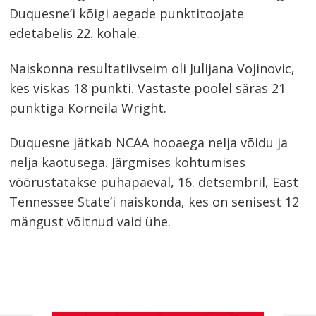
Duquesne’i kõigi aegade punktitoojate
edetabelis 22. kohale.
Naiskonna resultatiivseim oli Julijana Vojinovic,
kes viskas 18 punkti. Vastaste poolel säras 21
punktiga Korneila Wright.
Duquesne jätkab NCAA hooaega nelja võidu ja
nelja kaotusega. Järgmises kohtumises
võõrustatakse pühapäeval, 16. detsembril, East
Tennessee State’i naiskonda, kes on senisest 12
mängust võitnud vaid ühe.