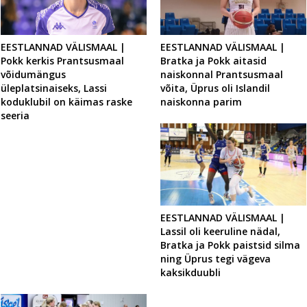
EESTLANNAD VÄLISMAAL |
EESTLANNAD VÄLISMAAL |
Bratka ja Pokk aitasid
Pokk kerkis Prantsusmaal
naiskonnal Prantsusmaal
võidumängus
võita, Üprus oli Islandil
üleplatsinaiseks, Lassi
naiskonna parim
koduklubil on käimas raske
seeria
EESTLANNAD VÄLISMAAL |
Lassil oli keeruline nädal,
Bratka ja Pokk paistsid silma
ning Üprus tegi vägeva
kaksikduubli