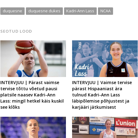
duquesne
duquesne dukes
Kadri-Ann Lass
NCAA
SEOTUD LOOD
INTERVJUU | Pärast vaimse
INTERVJUU | Vaimse tervise
tervise tõttu võetud pausi
pärast Hispaaniast ära
platsile naasev Kadri-Ann
tulnud Kadri-Ann Lass
Lass: mingil hetkel käis kuskil
läbipõlemise põhjustest ja
see klõks
karjääri jätkumisest