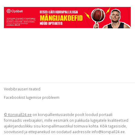
Veebibrauseri teated
Facebookist lugemise probleem
© Korvpall24.ee
on korvpallientusiastide poolt loodud portaali
formaadis veebiajakiri, mille eesmärk on pakkuda lugejatele kvaliteetsed
ajakirjanduslikku sisu korvpallimaastikul toimuva kohta. Kõik tagasiside,
soovitused ja ettepanekud on oodatud aadressile info@korvpall24.ee.