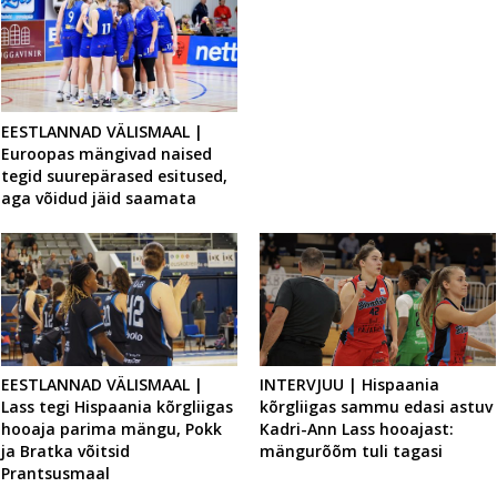
EESTLANNAD VÄLISMAAL |
Euroopas mängivad naised
tegid suurepärased esitused,
aga võidud jäid saamata
EESTLANNAD VÄLISMAAL |
INTERVJUU | Hispaania
Lass tegi Hispaania kõrgliigas
kõrgliigas sammu edasi astuv
hooaja parima mängu, Pokk
Kadri-Ann Lass hooajast:
ja Bratka võitsid
mängurõõm tuli tagasi
Prantsusmaal