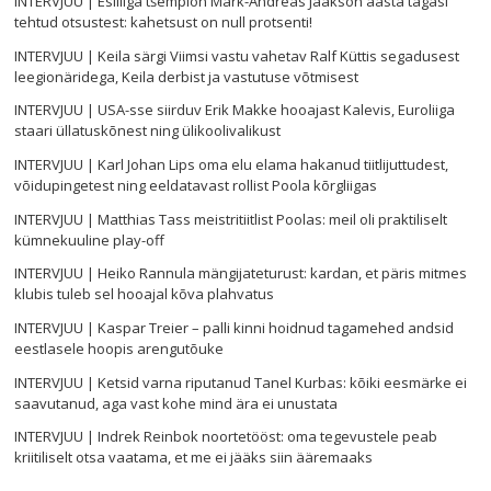
INTERVJUU | Esiliiga tšempion Mark-Andreas Jaakson aasta tagasi
tehtud otsustest: kahetsust on null protsenti!
INTERVJUU | Keila särgi Viimsi vastu vahetav Ralf Küttis segadusest
leegionäridega, Keila derbist ja vastutuse võtmisest
INTERVJUU | USA-sse siirduv Erik Makke hooajast Kalevis, Euroliiga
staari üllatuskõnest ning ülikoolivalikust
INTERVJUU | Karl Johan Lips oma elu elama hakanud tiitlijuttudest,
võidupingetest ning eeldatavast rollist Poola kõrgliigas
INTERVJUU | Matthias Tass meistritiitlist Poolas: meil oli praktiliselt
kümnekuuline play-off
INTERVJUU | Heiko Rannula mängijateturust: kardan, et päris mitmes
klubis tuleb sel hooajal kõva plahvatus
INTERVJUU | Kaspar Treier – palli kinni hoidnud tagamehed andsid
eestlasele hoopis arengutõuke
INTERVJUU | Ketsid varna riputanud Tanel Kurbas: kõiki eesmärke ei
saavutanud, aga vast kohe mind ära ei unustata
INTERVJUU | Indrek Reinbok noortetööst: oma tegevustele peab
kriitiliselt otsa vaatama, et me ei jääks siin ääremaaks