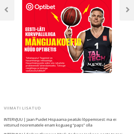
Navigeerimine
Previous
Next
Post
Post
VIIMATI LISATUD
INTERVJUU | Jaan Puidet Hispaania peatüki lõppemisest: ma ei
viitsinud noorematele enam koguaeg “paps” olla