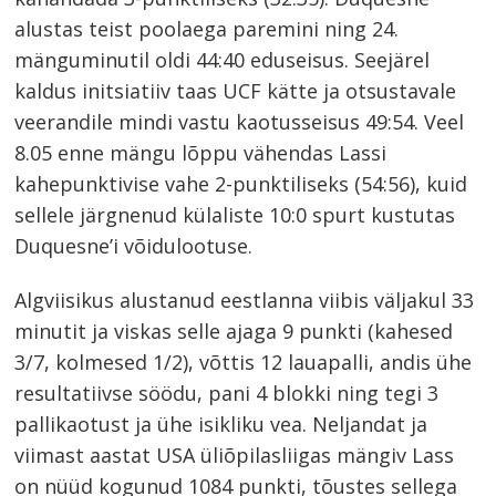
alustas teist poolaega paremini ning 24.
mänguminutil oldi 44:40 eduseisus. Seejärel
kaldus initsiatiiv taas UCF kätte ja otsustavale
veerandile mindi vastu kaotusseisus 49:54. Veel
8.05 enne mängu lõppu vähendas Lassi
kahepunktivise vahe 2-punktiliseks (54:56), kuid
sellele järgnenud külaliste 10:0 spurt kustutas
Duquesne’i võidulootuse.
Algviisikus alustanud eestlanna viibis väljakul 33
minutit ja viskas selle ajaga 9 punkti (kahesed
3/7, kolmesed 1/2), võttis 12 lauapalli, andis ühe
resultatiivse söödu, pani 4 blokki ning tegi 3
pallikaotust ja ühe isikliku vea. Neljandat ja
viimast aastat USA üliõpilasliigas mängiv Lass
on nüüd kogunud 1084 punkti, tõustes sellega