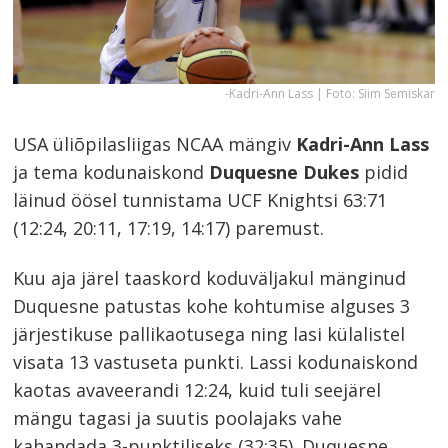
-Kadri-Ann Lass | Foto: Siim Semiskar
USA üliõpilasliigas NCAA mängiv
Kadri-Ann Lass
ja tema kodunaiskond
Duquesne Dukes
pidid
läinud öösel tunnistama UCF Knightsi 63:71
(12:24, 20:11, 17:19, 14:17) paremust.
Kuu aja järel taaskord koduväljakul mänginud
Duquesne patustas kohe kohtumise alguses 3
järjestikuse pallikaotusega ning lasi külalistel
visata 13 vastuseta punkti. Lassi kodunaiskond
kaotas avaveerandi 12:24, kuid tuli seejärel
mängu tagasi ja suutis poolajaks vahe
kahandada 3-punktiliseks (32:35). Duquesne