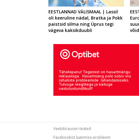
EESTLANNAD VÄLISMAAL | Lassil
EES
oli keeruline nädal, Bratka ja Pokk
Eur
paistsid silma ning Üprus tegi
suu
vägeva kaksikduubli
või
Veebibrauseri teated
Facebookist lugemise probleem