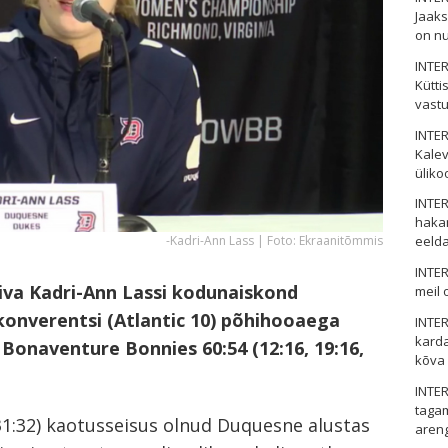
Jaaks
on nu
INTER
Kütti
vastu
INTER
Kalev
üliko
INTER
hakan
-Kadri-Ann Lass | Foto: Ekraanitõmmis
eelda
INTER
iva Kadri-Ann Lassi kodunaiskond
meil 
onverentsi (Atlantic 10) põhihooaega
INTER
karda
t. Bonaventure Bonnies 60:54 (12:16, 19:16,
kõva
INTER
taga
31:32) kaotusseisus olnud Duquesne alustas
aren