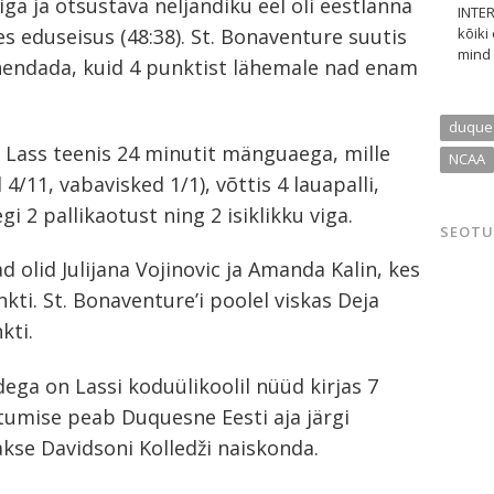
ga ja otsustava neljandiku eel oli eestlanna
INTER
kõiki
s eduseisus (48:38). St. Bonaventure suutis
mind 
ähendada, kuid 4 punktist lähemale nad enam
duque
 Lass teenis 24 minutit mänguaega, mille
NCAA
4/11, vabavisked 1/1), võttis 4 lauapalli,
gi 2 pallikaotust ning 2 isiklikku viga.
SEOTU
 olid Julijana Vojinovic ja Amanda Kalin, kes
kti. St. Bonaventure’i poolel viskas Deja
kti.
ga on Lassi koduülikoolil nüüd kirjas 7
htumise peab Duquesne Eesti aja järgi
akse Davidsoni Kolledži naiskonda.