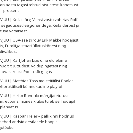
on aasta tagasi tehtud otsustest: kahetsust
ll protsenti!
VJUU | Keila särgi Viimsi vastu vahetav Ralf
s segadusest leegionäridega, Keila derbist ja
tuse võtmisest
VJUU | USA-sse siirduv Erik Makke hooajast
is, Euroliiga staari üllatuskõnest ning
olivalikust
VJUU | Karl Johan Lips oma elu elama
ud tiitlijuttudest, võidupingetest ning
tavast rollist Poola kõrgliigas
VJUU | Matthias Tass meistritiitlist Poolas:
oli praktiliselt kümnekuuline play-off
VJUU | Heiko Rannula mängijateturust:
n, et päris mitmes klubis tuleb sel hooajal
 plahvatus
VJUU | Kaspar Treier – palli kinni hoidnud
mehed andsid eestlasele hoopis
gutõuke