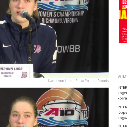
VII
-Kadri-Ann Lass | Foto: Ekraanitõmmis
INTER
kogem
korral
INTER
lõppe
kogua
INTER