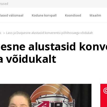
imused
lased välismaal
Kodune korvpall
Koondised
Maailm
s
Lass ja Duquesne alustasid konverentsi põhihooaega võidukalt
esne alustasid konv
 võidukalt