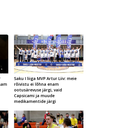
r
Saku I liiga MVP Artur Liiv: meie
ksam
rõivistu ei lõhna enam
ootusärevuse järgi, vaid
Capsicami ja muude
medikamentide järgi