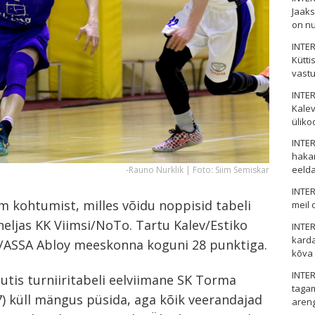
Jaaks
on nu
INTER
Kütti
vastu
INTER
Kalev
üliko
INTER
hakan
eelda
-Rauno Nurklik | Foto: Siim Semiskar
INTER
lm kohtumist, milles võidu noppisid tabeli
meil 
eljas KK Viimsi/NoTo. Tartu Kalev/Estiko
INTER
karda
/ASSA Abloy meeskonna koguni 28 punktiga.
kõva
INTER
tis turniiritabeli eelviimane SK Torma
taga
) küll mängus püsida, aga kõik veerandajad
aren