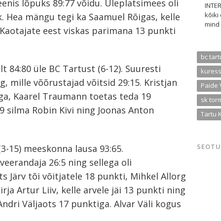
teenis lõpuks 89:77 võidu. Üleplatsimees oli
INTER
kõiki
. Hea mängu tegi ka Saamuel Rõigas, kelle
mind 
i. Kaotajate eest viskas parimana 13 punkti
bc tart
t 84:80 üle BC Tartust (6-12). Suuresti
kuress
, mille võõrustajad võitsid 29:15. Kristjan
Paide 
iga, Kaarel Traumann toetas teda 19
sk tor
19 silma Robin Kivi ning Joonas Anton
Tartu 
SEOTU
 (3-15) meeskonna lausa 93:65.
eerandaja 26:5 ning sellega oli
Järv tõi võitjatele 18 punkti, Mihkel Allorg
irja Artur Liiv, kelle arvele jäi 13 punkti ning
Andri Väljaots 17 punktiga. Alvar Väli kogus