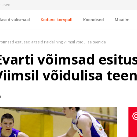
imused
lased välismaal
Kodune korvpall
Koondised
Maailm
 võimsad esitused aitasid Paidel ning Viimsil võidulisa teenida
Evarti võimsad esitu
Viimsil võidulisa tee
5