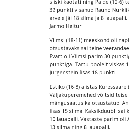
siiski kaotati ning Paide (12-6) 
32 punkti visanud Rauno Nurklik
arvele jäi 18 silma ja 8 lauapall
Jarmo Heitur.
Viimsi (18-11) meeskond oli napil
otsustavaks sai teine veerandaeg
Evart oli Viimsi parim 30 punkt
punktiga. Tartu poolelt viskas 
Jürgenstein lisas 18 punkti.
Estiko (16-8) alistas Kuressaare
Väljakuperemehed võitsid teise v
mängusaatus ka otsustatud. Ants 
lisas 15 silma. Kaksikduubli sai k
10 lauapalli. Vastaste parim oli 
13 silma ning 8 lauapalli.