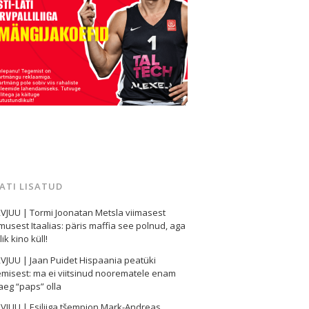
MATI LISATUD
VJUU | Tormi Joonatan Metsla viimasest
usest Itaalias: päris maffia see polnud, aga
ik kino küll!
VJUU | Jaan Puidet Hispaania peatüki
misest: ma ei viitsinud noorematele enam
eg “paps” olla
VJUU | Esiliiga tšempion Mark-Andreas