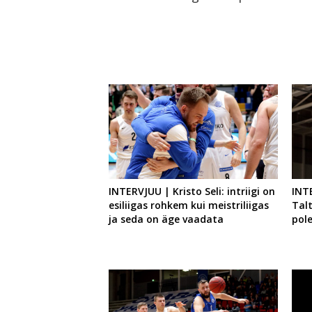
INTERVJUU | Kristo Seli: intriigi on
INT
esiliigas rohkem kui meistriliigas
Talt
ja seda on äge vaadata
pole