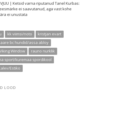
VJUU | Ketsid varna riputanud Tanel Kurbas:
 eesmärke ei saavutanud, aga vast kohe
ära ei unustata
u
kk viimsi/noto
kristjan evart
aare bc hundid/assa abloy
Viking Window
rauno nurklik
ma sport/kuremaa spordikool
Kalev/Estiko
D LOOD