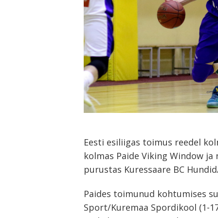
Eesti esiliigas toimus reedel ko
kolmas Paide Viking Window ja n
purustas Kuressaare BC Hundid
Navigeerimine
Paides toimunud kohtumises suu
Sport/Kuremaa Spordikool (1-17
s