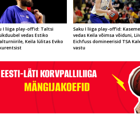
 I liiga play-off’id: Taltsi
Saku I liiga play-off’id: Kasem
sikduubel vedas Estiko
vedas Keila võimsa võiduni, Liiv
alturniirile, Keila lülitas Eviko
Eichfuss domineerisid TSA Kal
kurentsist
vastu