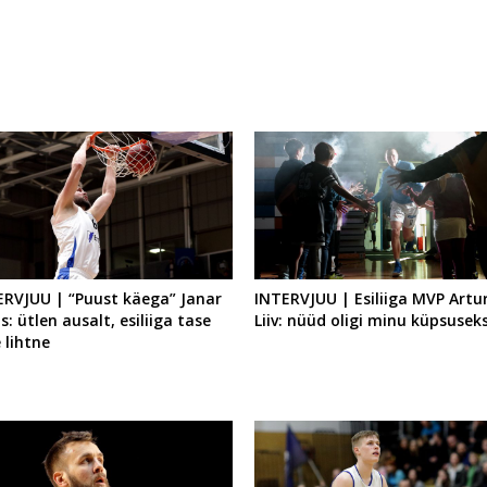
ERVJUU | “Puust käega” Janar
INTERVJUU | Esiliiga MVP Artu
s: ütlen ausalt, esiliiga tase
Liiv: nüüd oligi minu küpsuse
 lihtne