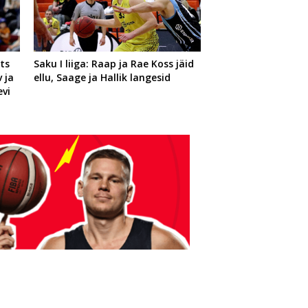
ets
Saku I liiga: Raap ja Rae Koss jäid
 ja
ellu, Saage ja Hallik langesid
evi