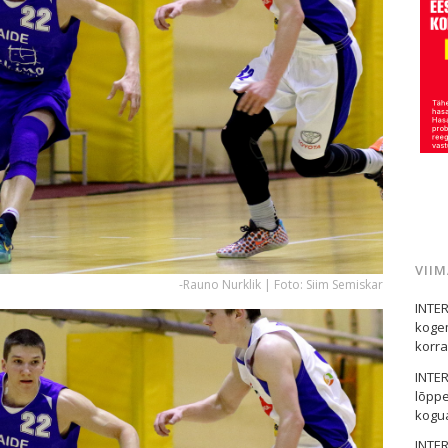
VII
-Rauno Nurklik | Foto: Siim Semiskar
INTER
kogem
korral
INTER
lõppe
kogua
INTER