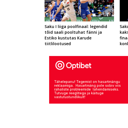
Saku I liiga poolfinaal: legendid
Saku
tõid saali pooltuhat fänni ja
kak
Estiko kustutas Karude
fina
tiitlilootused
kon