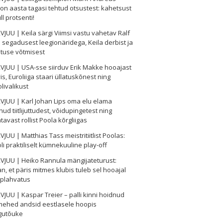
on aasta tagasi tehtud otsustest: kahetsust
ll protsenti!
VJUU | Keila särgi Viimsi vastu vahetav Ralf
s segadusest leegionäridega, Keila derbist ja
tuse võtmisest
VJUU | USA-sse siirduv Erik Makke hooajast
is, Euroliiga staari üllatuskõnest ning
olivalikust
VJUU | Karl Johan Lips oma elu elama
ud tiitlijuttudest, võidupingetest ning
tavast rollist Poola kõrgliigas
VJUU | Matthias Tass meistritiitlist Poolas:
oli praktiliselt kümnekuuline play-off
VJUU | Heiko Rannula mängijateturust:
n, et päris mitmes klubis tuleb sel hooajal
 plahvatus
VJUU | Kaspar Treier – palli kinni hoidnud
mehed andsid eestlasele hoopis
gutõuke