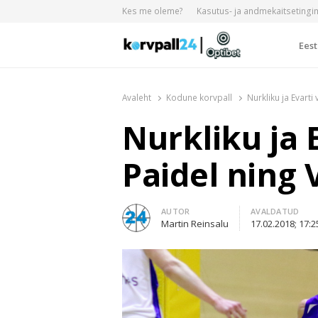
Kes me oleme?
Kasutus- ja andmekaitseting
Eest
Korvpall24.ee
Korvpallist pikalt ja põhjalikult!
Avaleht
Kodune korvpall
Nurkliku ja Evarti
Nurkliku ja 
Paidel ning 
Author
AUTOR
AVALDATUD
Martin Reinsalu
17.02.2018; 17:2