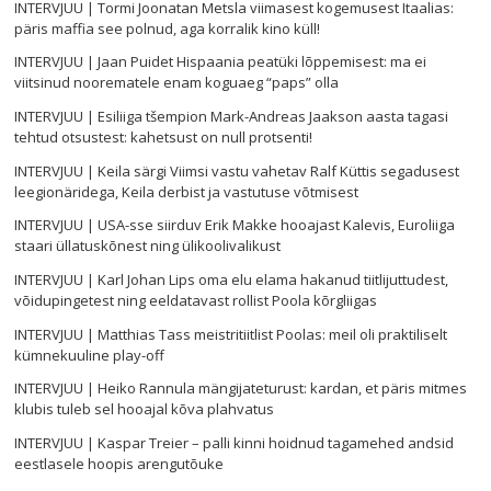
INTERVJUU | Tormi Joonatan Metsla viimasest kogemusest Itaalias:
päris maffia see polnud, aga korralik kino küll!
INTERVJUU | Jaan Puidet Hispaania peatüki lõppemisest: ma ei
viitsinud noorematele enam koguaeg “paps” olla
INTERVJUU | Esiliiga tšempion Mark-Andreas Jaakson aasta tagasi
tehtud otsustest: kahetsust on null protsenti!
INTERVJUU | Keila särgi Viimsi vastu vahetav Ralf Küttis segadusest
leegionäridega, Keila derbist ja vastutuse võtmisest
INTERVJUU | USA-sse siirduv Erik Makke hooajast Kalevis, Euroliiga
staari üllatuskõnest ning ülikoolivalikust
INTERVJUU | Karl Johan Lips oma elu elama hakanud tiitlijuttudest,
võidupingetest ning eeldatavast rollist Poola kõrgliigas
INTERVJUU | Matthias Tass meistritiitlist Poolas: meil oli praktiliselt
kümnekuuline play-off
INTERVJUU | Heiko Rannula mängijateturust: kardan, et päris mitmes
klubis tuleb sel hooajal kõva plahvatus
INTERVJUU | Kaspar Treier – palli kinni hoidnud tagamehed andsid
eestlasele hoopis arengutõuke