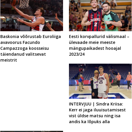
Baskonia võõrustab Euroliiga
Eesti korvpallurid välismaal –
avavoorus Facundo
ülevaade meie meeste
Campazzoga koosseisu
mängupaikadest hooajal
täiendanud valitsevat
2023/24
meistrit
INTERVJUU | Sindra Kriisa:
Kerr ei jaga iluuisutamisest
vist üldse matsu ning isa
andis ka lõpuks alla