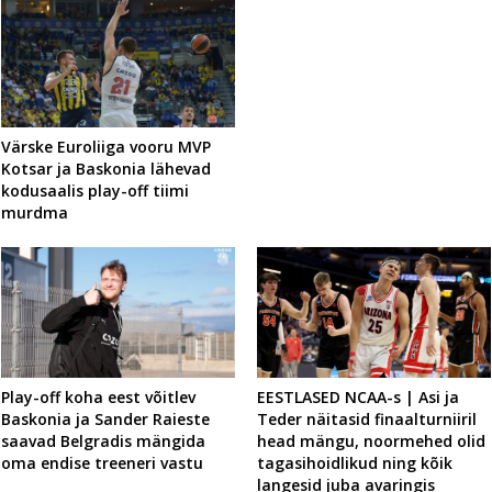
Värske Euroliiga vooru MVP
Kotsar ja Baskonia lähevad
kodusaalis play-off tiimi
murdma
Play-off koha eest võitlev
EESTLASED NCAA-s | Asi ja
Baskonia ja Sander Raieste
Teder näitasid finaalturniiril
saavad Belgradis mängida
head mängu, noormehed olid
oma endise treeneri vastu
tagasihoidlikud ning kõik
langesid juba avaringis