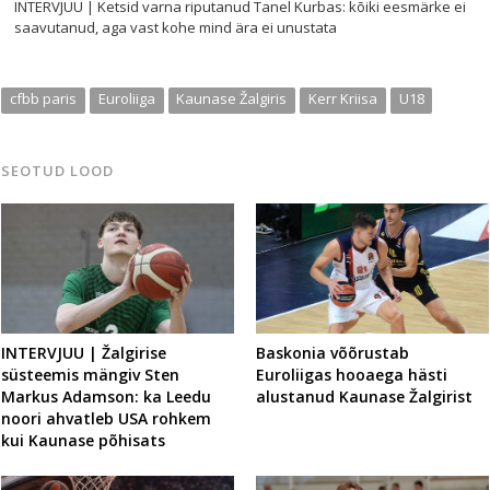
INTERVJUU | Ketsid varna riputanud Tanel Kurbas: kõiki eesmärke ei
saavutanud, aga vast kohe mind ära ei unustata
cfbb paris
Euroliiga
Kaunase Žalgiris
Kerr Kriisa
U18
SEOTUD LOOD
INTERVJUU | Žalgirise
Baskonia võõrustab
süsteemis mängiv Sten
Euroliigas hooaega hästi
Markus Adamson: ka Leedu
alustanud Kaunase Žalgirist
noori ahvatleb USA rohkem
kui Kaunase põhisats