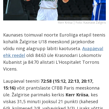
-Kerr Kriisa | Foto: Kaunase Žalgiris
Kaunases toimuval noorte Euroliiga etapil teenis
kohalik Žalgirise U18 meeskond järjekordse
võidu ning alagrupp läbiti kaotuseta.
Avapäeval
ehk reedel
oldi 84:63 üle Krasnodari Lokomotiv
Kubanist ja 84:70 alistati L’Hospitalet Torrons
Vicens.
Laupäeval teeniti
72:58 (15:12, 22:13, 20:17,
15:16)
võit prantslaste CFBB Paris meeskonna
üle. Žalgirise parimaks kerkis
Kerr Kriisa
, kes
viskas 31,5 minuti jooksul 21 punkti (kahesed
6/9, kolmesed 2/8, vabavisked 3/3). Lisaks võttis