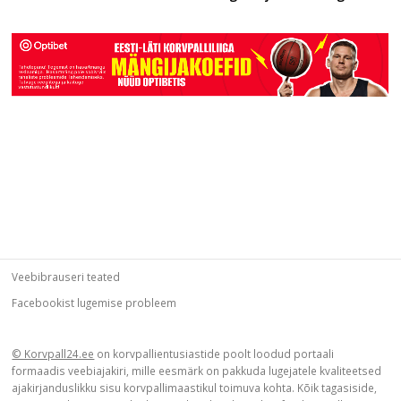
Veebibrauseri teated
Facebookist lugemise probleem
© Korvpall24.ee
on korvpallientusiastide poolt loodud portaali
formaadis veebiajakiri, mille eesmärk on pakkuda lugejatele kvaliteetsed
ajakirjanduslikku sisu korvpallimaastikul toimuva kohta. Kõik tagasiside,