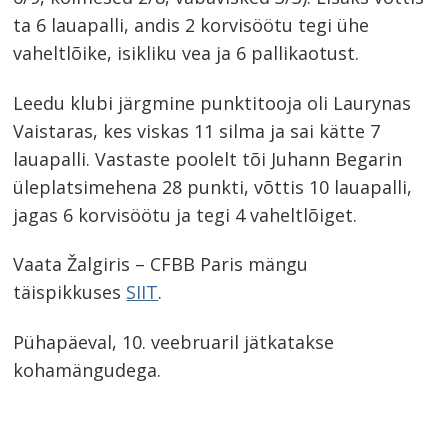
ta 6 lauapalli, andis 2 korvisöötu tegi ühe
vaheltlõike, isikliku vea ja 6 pallikaotust.
Leedu klubi järgmine punktitooja oli Laurynas
Vaistaras, kes viskas 11 silma ja sai kätte 7
lauapalli. Vastaste poolelt tõi Juhann Begarin
üleplatsimehena 28 punkti, võttis 10 lauapalli,
jagas 6 korvisöötu ja tegi 4 vaheltlõiget.
Vaata Žalgiris – CFBB Paris mängu
täispikkuses
SIIT
.
Pühapäeval, 10. veebruaril jätkatakse
kohamängudega.