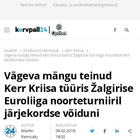
Kes me oleme?
Kasutus- ja andmekaitsetingimused
Otsi
Menu
Korvpall24.ee
Korvpallist pikalt ja põhjalikult!
Avaleht
Eestlased välismaal
Kerr Kriisa
Vägeva mängu teinud Kerr Kriisa tüüris Žalgirise Euroliiga noorteturniiril
järjekordse võiduni
Vägeva mängu teinud
Kerr Kriisa tüüris Žalgirise
Euroliiga noorteturniiril
järjekordse võiduni
Author
AUTOR
AVALDATUD
Martin
09.02.2019;
Twitter
Facebook
LinkedIn
Sha
Reinsalu
18:02
thi