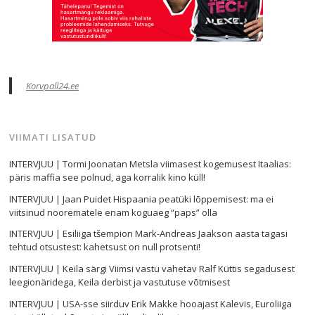
Korvpall24.ee
VIIMATI LISATUD
INTERVJUU | Tormi Joonatan Metsla viimasest kogemusest Itaalias:
päris maffia see polnud, aga korralik kino küll!
INTERVJUU | Jaan Puidet Hispaania peatüki lõppemisest: ma ei
viitsinud noorematele enam koguaeg “paps” olla
INTERVJUU | Esiliiga tšempion Mark-Andreas Jaakson aasta tagasi
tehtud otsustest: kahetsust on null protsenti!
INTERVJUU | Keila särgi Viimsi vastu vahetav Ralf Küttis segadusest
leegionäridega, Keila derbist ja vastutuse võtmisest
INTERVJUU | USA-sse siirduv Erik Makke hooajast Kalevis, Euroliiga