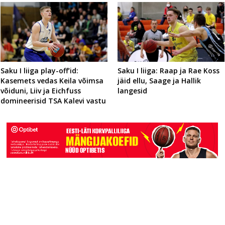
Saku I liiga: Raap ja Rae Koss
Saku I liiga play-off’id:
jäid ellu, Saage ja Hallik
Kasemets vedas Keila võimsa
langesid
võiduni, Liiv ja Eichfuss
domineerisid TSA Kalevi vastu