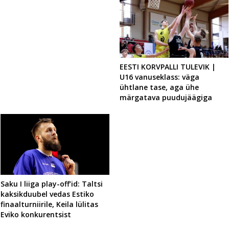
EESTI KORVPALLI TULEVIK |
U16 vanuseklass: väga
ühtlane tase, aga ühe
märgatava puudujäägiga
Saku I liiga play-off’id: Taltsi
kaksikduubel vedas Estiko
finaalturniirile, Keila lülitas
Eviko konkurentsist