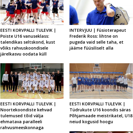
EESTI KORVPALLI TULEVIK |
INTERVJUU | Füsioterapeut
Poiste U16 vanuseklass:
Frederik Ross: lihtne on
talendikas seltskond, kust
pugeda vaid selle taha, et
võiks rahvuskoondisele
jääme füüsiliselt alla
järelkasvu oodata küll
EESTI KORVPALLI TULEVIK |
EESTI KORVPALLI TULEVIK |
Noortekoondiste kehvad
Tüdrukute U16 koondis säras
tulemused tõid välja
Põhjamaade meistrikatel, U18
ehmatava paralleeli
neiud kogusid hoogu
rahvusmeeskonnaga