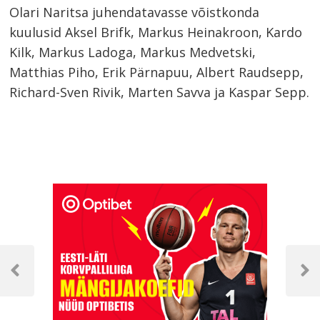
Olari Naritsa juhendatavasse võistkonda
kuulusid Aksel Brifk, Markus Heinakroon, Kardo
Kilk, Markus Ladoga, Markus Medvetski,
Matthias Piho, Erik Pärnapuu, Albert Raudsepp,
Richard-Sven Rivik, Marten Savva ja Kaspar Sepp.
Navigeerimine
Previous
Next
Post
Post