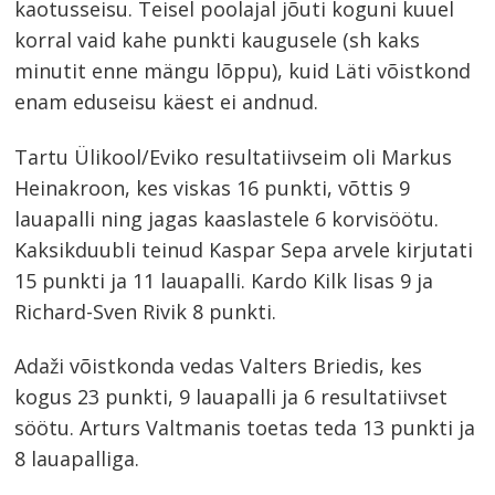
kaotusseisu. Teisel poolajal jõuti koguni kuuel
korral vaid kahe punkti kaugusele (sh kaks
minutit enne mängu lõppu), kuid Läti võistkond
enam eduseisu käest ei andnud.
Tartu Ülikool/Eviko resultatiivseim oli Markus
Heinakroon, kes viskas 16 punkti, võttis 9
lauapalli ning jagas kaaslastele 6 korvisöötu.
Kaksikduubli teinud Kaspar Sepa arvele kirjutati
15 punkti ja 11 lauapalli. Kardo Kilk lisas 9 ja
Richard-Sven Rivik 8 punkti.
Adaži võistkonda vedas Valters Briedis, kes
kogus 23 punkti, 9 lauapalli ja 6 resultatiivset
söötu. Arturs Valtmanis toetas teda 13 punkti ja
8 lauapalliga.