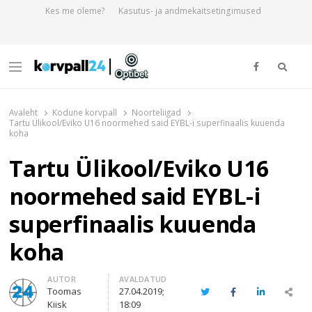
Kes me oleme?
Kasutus- ja andmekaitsetingimused
Otsi
Menu
Korvpall24.ee
Korvpallist pikalt ja põhjalikult!
Avaleht
Kodune korvpall
Noorteliigad
Tartu Ülikool/Eviko U16 noormehed said EYBL-i superfinaalis kuuenda
koha
Tartu Ülikool/Eviko U16
noormehed said EYBL-i
superfinaalis kuuenda
koha
Author
AUTOR
AVALDATUD
Toomas
27.04.2019;
Twitter
Facebook
LinkedIn
Sha
Kiisk
18:09
thi