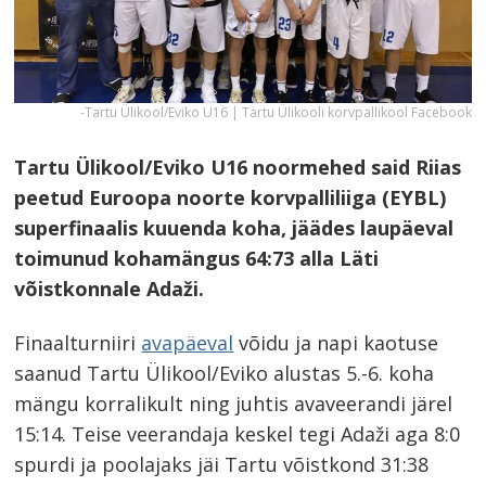
-Tartu Ülikool/Eviko U16 | Tartu Ülikooli korvpallikool Facebook
Tartu Ülikool/Eviko U16 noormehed said Riias
peetud Euroopa noorte korvpalliliiga (EYBL)
superfinaalis kuuenda koha, jäädes laupäeval
toimunud kohamängus 64:73 alla Läti
võistkonnale Adaži.
Finaalturniiri
avapäeval
võidu ja napi kaotuse
saanud Tartu Ülikool/Eviko alustas 5.-6. koha
mängu korralikult ning juhtis avaveerandi järel
15:14. Teise veerandaja keskel tegi Adaži aga 8:0
spurdi ja poolajaks jäi Tartu võistkond 31:38