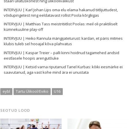
staari üllatuskõnest ning ülikoolivalikust
INTERVJUU | Karl Johan Lips oma elu elama hakanud tiitlijuttudest,
võidupingetest ning eeldatavast rollist Poola kõrgliigas
INTERVJUU | Matthias Tass meistritiitlist Poolas: meil oli praktiliselt
kümnekuuline play-off
INTERVJUU | Heiko Rannula mängijateturust: kardan, et päris mitmes
klubis tuleb sel hooajal kõva plahvatus
INTERVJUU | Kaspar Treier – palli kinni hoidnud tagamehed andsid
eestlasele hoopis arengutõuke
INTERVJUU | Ketsid varna riputanud Tanel Kurbas: kõiki eesmärke ei
saavutanud, aga vast kohe mind ära ei unustata
eybl
Tartu Ülikool/Eviko
U16
SEOTUD LOOD