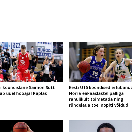
ti koondislane Saimon Sutt
Eesti U16 koondised ei lubanu
ab uuel hooajal Raplas
Norra eakaaslastel palliga
rahulikult toimetada ning
ründelaua toel nopiti võidud