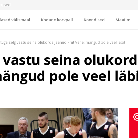
imused
lased välismaal
Kodune korvpall
Koondised
Maailm
tuga selg vastu seina olukorda jäänud Priit Vene: mängud pole veel läbi!
 vastu seina olukor
mängud pole veel läbi