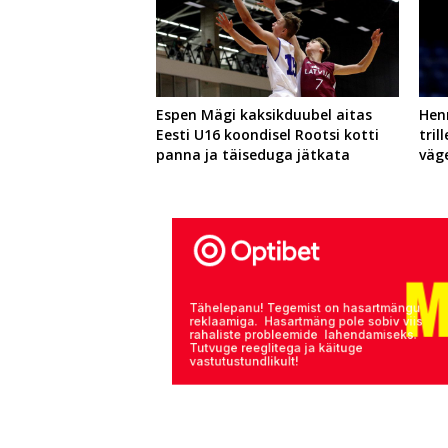
Espen Mägi kaksikduubel aitas
Hen
Eesti U16 koondisel Rootsi kotti
tril
panna ja täiseduga jätkata
väg