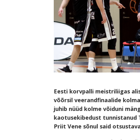
Eesti korvpalli meistriliigas a
võõrsil veerandfinaalide kolm
juhib nüüd kolme võiduni mäng
kaotusekibedust tunnistanud 
Navigeerimine
Priit Vene sõnul said otsusta
s