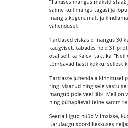
“Tänases mängus maksid staaž 
saime küll mängu tagasi ja lõp
mängis kogenumalt ja kindlamalt
vahendusel.
Tartlased viskasid mängus 30 k
kaugviset, tabades neid 31-protse
osaliselt ka Kalevi taktika: “Nei
tõmbavad hästi kokku, sellest ka
Tartlaste juhendaja kinnitusel p
ringi visanud ning selg vastu s
mängud pole veel läbi. Meil on 
ning pühapäeval teine samm teha
Seeria liigub nüüd Viimsisse, kus
Karulaugu spordikeskuses neljas