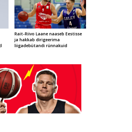
Rait-Riivo Laane naaseb Eestisse
ja hakkab dirigeerima
d
liigadebütandi rünnakuid