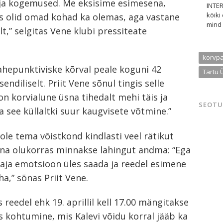
ja kogemused. Me eksisime esimesena,
INTER
kõiki
us olid omad kohad ka olemas, aga vastane
mind 
,” selgitas Vene klubi pressiteate
korvpa
ahepunktiviske kõrval peale koguni 42
Tartu 
ndiliselt. Priit Vene sõnul tingis selle
l on korvialune üsna tihedalt mehi täis ja
SEOTU
 see küllaltki suur kaugvisete võtmine.”
ole tema võistkond kindlasti veel rätikut
eina olukorras minnakse lahingut andma: “Ega
vaja emotsioon üles saada ja reedel esimene
,” sõnas Priit Vene.
 reedel ehk 19. aprillil kell 17.00 mängitakse
 kohtumine, mis Kalevi võidu korral jääb ka