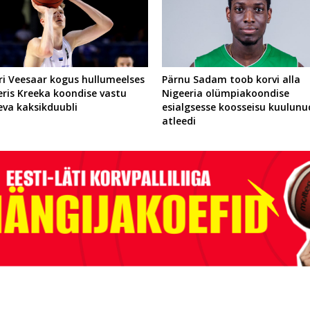
ri Veesaar kogus hullumeelses
Pärnu Sadam toob korvi alla
leris Kreeka koondise vastu
Nigeeria olümpiakoondise
eva kaksikduubli
esialgsesse koosseisu kuulunu
atleedi