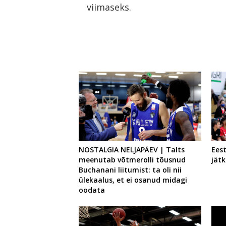
viimaseks.
NOSTALGIA NELJAPÄEV | Talts
Ees
meenutab võtmerolli tõusnud
jätk
Buchanani liitumist: ta oli nii
ülekaalus, et ei osanud midagi
oodata