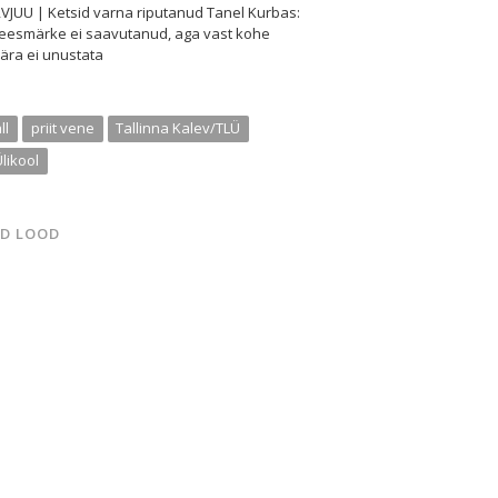
VJUU | Ketsid varna riputanud Tanel Kurbas:
 eesmärke ei saavutanud, aga vast kohe
ära ei unustata
ll
priit vene
Tallinna Kalev/TLÜ
Ülikool
D LOOD