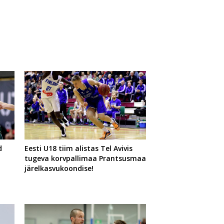
d
Eesti U18 tiim alistas Tel Avivis
tugeva korvpallimaa Prantsusmaa
järelkasvukoondise!