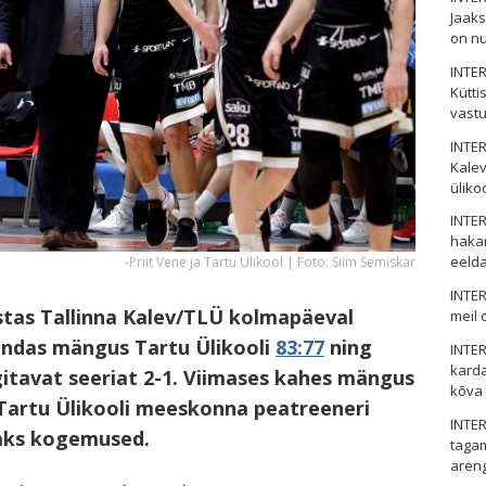
Jaaks
on nu
INTER
Kütti
vastu
INTER
Kalev
üliko
INTER
hakan
eelda
-Priit Vene ja Tartu Ülikool | Foto: Siim Semiskar
INTER
listas Tallinna Kalev/TLÜ kolmapäeval
meil 
andas mängus Tartu Ülikooli
83:77
ning
INTER
karda
itavat seeriat 2-1. Viimases kahes mängus
kõva
Tartu Ülikooli meeskonna peatreeneri
INTER
vaks kogemused.
taga
aren