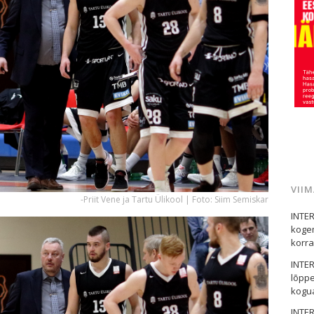
VII
-Priit Vene ja Tartu Ülikool | Foto: Siim Semiskar
INTER
kogem
korral
INTER
lõppe
kogua
INTER