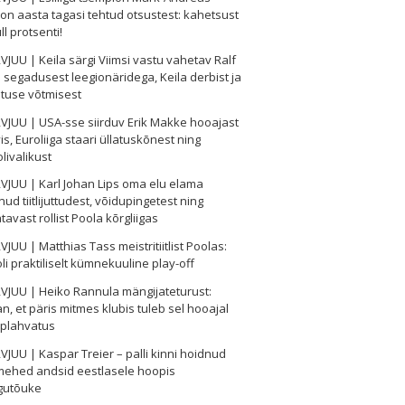
on aasta tagasi tehtud otsustest: kahetsust
ll protsenti!
VJUU | Keila särgi Viimsi vastu vahetav Ralf
s segadusest leegionäridega, Keila derbist ja
tuse võtmisest
VJUU | USA-sse siirduv Erik Makke hooajast
is, Euroliiga staari üllatuskõnest ning
olivalikust
VJUU | Karl Johan Lips oma elu elama
ud tiitlijuttudest, võidupingetest ning
tavast rollist Poola kõrgliigas
VJUU | Matthias Tass meistritiitlist Poolas:
oli praktiliselt kümnekuuline play-off
VJUU | Heiko Rannula mängijateturust:
n, et päris mitmes klubis tuleb sel hooajal
 plahvatus
VJUU | Kaspar Treier – palli kinni hoidnud
mehed andsid eestlasele hoopis
gutõuke