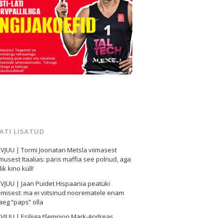
MATI LISATUD
VJUU | Tormi Joonatan Metsla viimasest
usest Itaalias: päris maffia see polnud, aga
ik kino küll!
VJUU | Jaan Puidet Hispaania peatüki
misest: ma ei viitsinud noorematele enam
eg “paps” olla
VJUU | Esiliiga tšempion Mark-Andreas