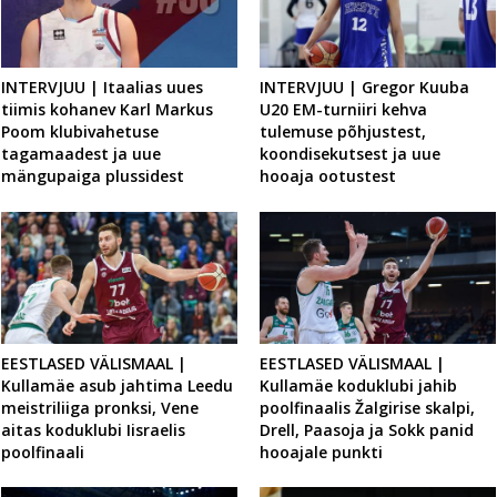
INTERVJUU | Itaalias uues
INTERVJUU | Gregor Kuuba
tiimis kohanev Karl Markus
U20 EM-turniiri kehva
Poom klubivahetuse
tulemuse põhjustest,
tagamaadest ja uue
koondisekutsest ja uue
mängupaiga plussidest
hooaja ootustest
EESTLASED VÄLISMAAL |
EESTLASED VÄLISMAAL |
Kullamäe asub jahtima Leedu
Kullamäe koduklubi jahib
meistriliiga pronksi, Vene
poolfinaalis Žalgirise skalpi,
aitas koduklubi Iisraelis
Drell, Paasoja ja Sokk panid
poolfinaali
hooajale punkti