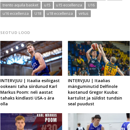
trento aquila basket
u15
u15 eccellenza
U16
u16 eccellenza
U18
u18 eccellenza
virtus
SEOTUD LOOD
INTERVJUU | Itaalia esiliigast
INTERVJUU | Itaalias
ookeani taha siirdunud Karl
mänguminutid Delfinole
Markus Poom: neli aastat
kaotanud Gregor Kuuba:
tahaks kindlasti USA-s ära
kartulist ja süldist tundsin
olla
seal puudust