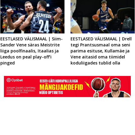
EESTLASED VÄLISMAAL | Siim-
EESTLASED VÄLISMAAL | Drell
Sander Vene säras Meistrite
tegi Prantsusmaal oma seni
liiga poolfinaalis, Itaalias ja
parima esituse, Kullamäe ja
Leedus on peal play-off’i
Vene aitasid oma tiimidel
pinged
koduliigades tublid olla