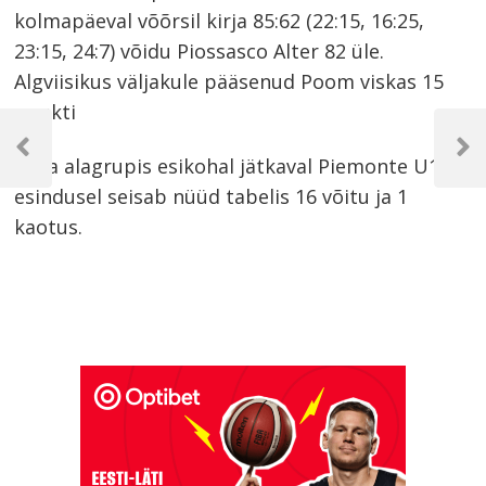
kolmapäeval võõrsil kirja 85:62 (22:15, 16:25,
23:15, 24:7) võidu Piossasco Alter 82 üle.
Algviisikus väljakule pääsenud Poom viskas 15
punkti
Navigeerimine
Previous
Next
Oma alagrupis esikohal jätkaval Piemonte U15
Post
Post
esindusel seisab nüüd tabelis 16 võitu ja 1
kaotus.