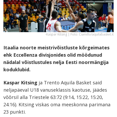
-Kaspar Kitsing | Foto: Ciamillo/aquilabasket.it
Itaalia noorte meistrivõistluste kõrgeimates
ehk Eccellenza divisjonides olid möödunud
nädalal võistlustules nelja Eesti noormängija
koduklubid.
Kaspar Kitsing
ja Trento Aquila Basket said
neljapäeval U18 vanuseklassis kaotuse, jäädes
võõrsil alla Triestele 63:72 (9:14, 15:22, 15:20,
24:16). Kitsing viskas oma meeskonna parimana
23 punkti.