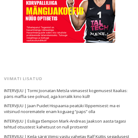
VIIMATI LISATUD
INTERVJUU | Tormi Joonatan Metsla viimasest kogemusest Itaalias:
päris maffia see polnud, aga korralik kino küll!
INTERVJUU | Jaan Puidet Hispaania peatüki lõppemisest: ma ei
viitsinud noorematele enam koguaeg “paps” olla
INTERVJUU | Esiliiga tšempion Mark-Andreas Jaakson aasta tagasi
tehtud otsustest: kahetsust on null protsenti!
INTERVJUU | Keila särgi Viimsi vastu vahetav Ralf Küttis segadusest