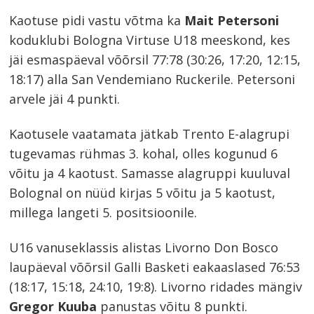
Kaotuse pidi vastu võtma ka
Mait Petersoni
koduklubi Bologna Virtuse U18 meeskond, kes
jäi esmaspäeval võõrsil 77:78 (30:26, 17:20, 12:15,
18:17) alla San Vendemiano Ruckerile. Petersoni
arvele jäi 4 punkti.
Kaotusele vaatamata jätkab Trento E-alagrupi
tugevamas rühmas 3. kohal, olles kogunud 6
võitu ja 4 kaotust. Samasse alagruppi kuuluval
Bolognal on nüüd kirjas 5 võitu ja 5 kaotust,
millega langeti 5. positsioonile.
U16 vanuseklassis alistas Livorno Don Bosco
laupäeval võõrsil Galli Basketi eakaaslased 76:53
(18:17, 15:18, 24:10, 19:8). Livorno ridades mängiv
Gregor Kuuba
panustas võitu 8 punkti.