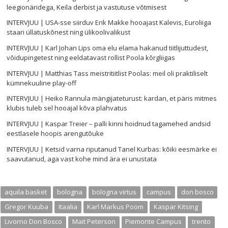
leegionäridega, Keila derbist ja vastutuse võtmisest
INTERVJUU | USA-sse siirduv Erik Makke hooajast Kalevis, Euroliiga
staari üllatuskõnest ning ülikoolivalikust
INTERVJUU | Karl Johan Lips oma elu elama hakanud tiitlijuttudest,
võidupingetest ning eeldatavast rollist Poola kõrgliigas
INTERVJUU | Matthias Tass meistritiitlist Poolas: meil oli praktiliselt
kümnekuuline play-off
INTERVJUU | Heiko Rannula mängijateturust: kardan, et päris mitmes
klubis tuleb sel hooajal kõva plahvatus
INTERVJUU | Kaspar Treier – palli kinni hoidnud tagamehed andsid
eestlasele hoopis arengutõuke
INTERVJUU | Ketsid varna riputanud Tanel Kurbas: kõiki eesmärke ei
saavutanud, aga vast kohe mind ära ei unustata
aquila basket
bologna
bologna virtus
campus
don bosco
Gregor Kuuba
Itaalia
Karl Markus Poom
Kaspar Kitsing
Livorno Don Bosco
Mait Peterson
Piemonte Campus
trento